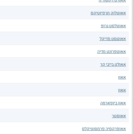
אאוויס ויקטוריה
אאוטלוק תרפיוטיקס
אאוטלסט גרופ
אאוטסט מדיקל
אאוטפרונט מדיה
אאולט בייבי קר
אאון
אאון
אאון ביופארמה
אאוסטר
אאופרקסיה פרמסוטיקלס