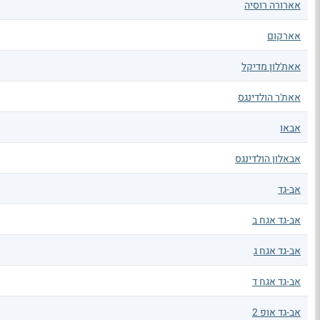
אארורה רוסיה
אארקום
אאת'לון מדיקל
אאת'ר הולדינגס
אבאו
אבאלון הולדינגס
אב-גד
אב-גד אגח ב
אב-גד אגח ג
אב-גד אגח ד
אב-גד אופ 2