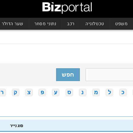
משפט
טכנולוגיה
רכב
נתוני מסחר
שער הדולר
חפש
כ
ל
מ
נ
ס
ע
פ
צ
ק
ר
סוג נייר