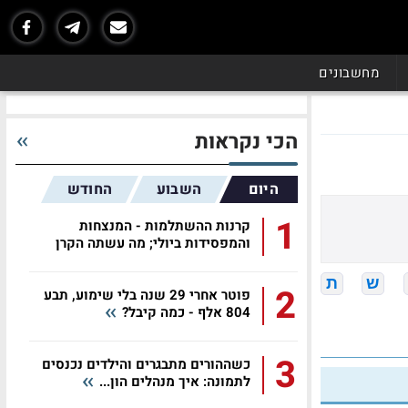
מחשבונים
הכי נקראות
היום
השבוע
החודש
1
קרנות ההשתלמות - המנצחות
והמפסידות ביולי; מה עשתה הקרן
שלכם?
ש
ת
2
פוטר אחרי 29 שנה בלי שימוע, תבע
804 אלף - כמה קיבל?
3
כשההורים מתבגרים והילדים נכנסים
לתמונה: איך מנהלים הון...