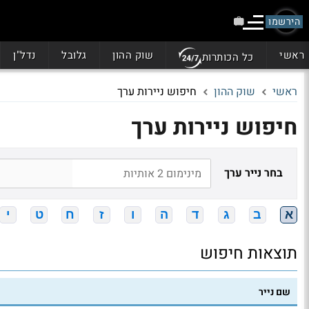
הירשמו
ראשי
שוק ההון
גלובל
נדל"ן
כל הכותרות
ראשי
שוק ההון
חיפוש ניירות ערך
חיפוש ניירות ערך
בחר נייר ערך
א
ב
ג
ד
ה
ו
ז
ח
ט
י
תוצאות חיפוש
שם נייר