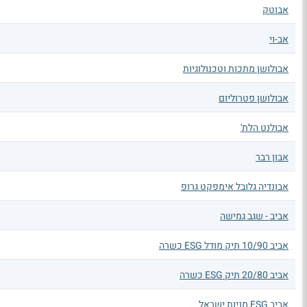
אבוטק
אב-וי
אבולושן מתכות וטכנולוגיות
אבולושן פטרוליום
אבולנט הלת'
אבון רבר
אבונדיה גלובל אימפקט גרופ
אביב - שגב גמישה
אביב 10/90 תיק מודל ESG כשרה
אביב 20/80 תיק ESG כשרה
אביב ESG מניות ישראל