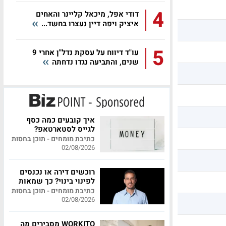
4
דודי אפל, מיכאל קליינר והאחים
איציק ויפה דיין נעצרו בחשד...
5
עו"ד דיווח על עסקת נדל"ן אחרי 9
שנים, והתביעה נגדו נדחתה
איך קובעים כמה כסף
לגייס לסטארטאפ?
כתיבת מומחים - תוכן בחסות
02/08/2026
רוכשים דירה או נכנסים
לפינוי בינוי? כך שמאות
מקצועית יכולה לחסוך
כתיבת מומחים - תוכן בחסות
לכם מאות אלפי שקלים
02/08/2026
WORKITO מסבירים מה