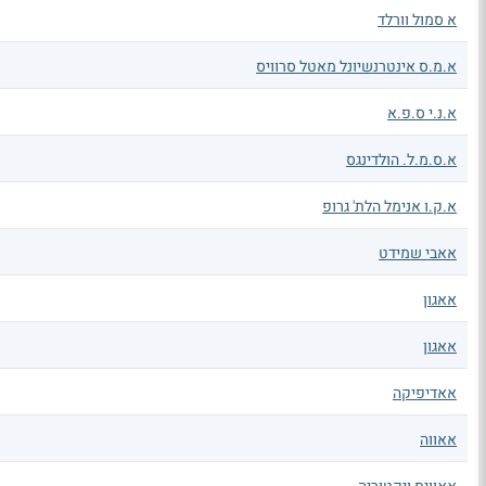
א סמול וורלד
א.מ.ס אינטרנשיונל מאטל סרוויס
א.נ.י ס.פ.א
א.ס.מ.ל. הולדינגס
א.ק.ו אנימל הלת' גרופ
אאבי שמידט
אאגון
אאגון
אאדיפיקה
אאווה