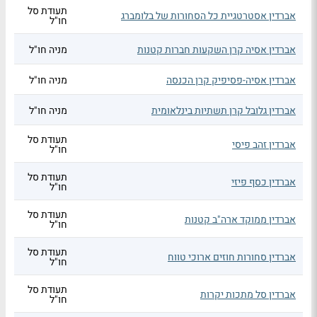
תעודת סל
אברדין אסטרטגיית כל הסחורות של בלומברג
חו"ל
אברדין אסיה קרן השקעות חברות קטנות
מניה חו"ל
אברדין אסיה-פסיפיק קרן הכנסה
מניה חו"ל
אברדין גלובל קרן תשתיות בינלאומית
מניה חו"ל
תעודת סל
אברדין זהב פיסי
חו"ל
תעודת סל
אברדין כסף פיזי
חו"ל
תעודת סל
אברדין ממוקד ארה"ב קטנות
חו"ל
תעודת סל
אברדין סחורות חוזים ארוכי טווח
חו"ל
תעודת סל
אברדין סל מתכות יקרות
חו"ל