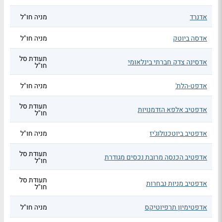
אדנרד
מניה חו"ל
אדסה ביוטק
מניה חו"ל
תעודת סל
אדסינה צדק חברתי בינלאומי
חו"ל
אדפט-הלת'
מניה חו"ל
תעודת סל
אדפטיב אלפא הזדמנויות
חו"ל
אדפטיב ביוטכנולוג'יז
מניה חו"ל
תעודת סל
אדפטיב הכנסה מרובת נכסים מגודרת
חו"ל
תעודת סל
אדפטיב מניות נבחרות
חו"ל
אדפטימיון תרפיוטיקס
מניה חו"ל