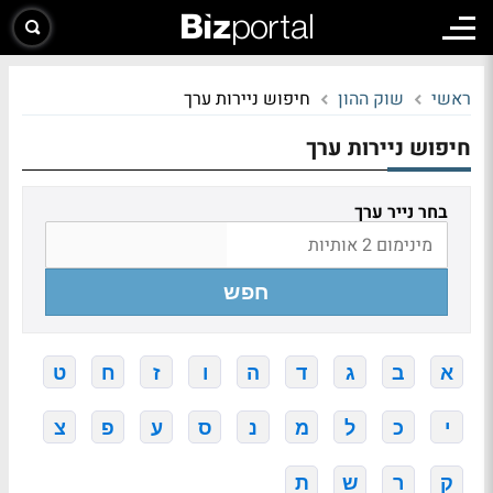
ראשי
שוק ההון
חיפוש ניירות ערך
חיפוש ניירות ערך
בחר נייר ערך
חפש
א
ב
ג
ד
ה
ו
ז
ח
ט
י
כ
ל
מ
נ
ס
ע
פ
צ
ק
ר
ש
ת