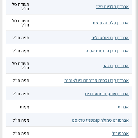
תעודת סל
אברדין פלדיום פיזי
חו"ל
תעודת סל
אברדין פלטינה פיזית
חו"ל
אברדין קרן אוסטרליה
מניה חו"ל
אברדין קרן הכנסות אסיה
מניה חו"ל
תעודת סל
אברדין קרן זהב
חו"ל
אברדין קרן נכסים פרימיום בינלאומית
מניה חו"ל
אברדין שווקים מתעוררים
מניה חו"ל
אברות
מניות
אברפורט סמולר קומפניז טראסט
מניה חו"ל
אברפורת'
מניה חו"ל