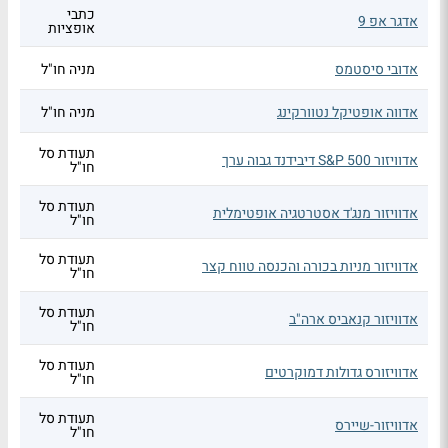
כתבי
אדגר אפ 9
אופציות
אדובי סיסטמס
מניה חו"ל
אדווה אופטיקל נטוורקינג
מניה חו"ל
תעודת סל
אדוויזור S&P 500 דיבידנד גבוה ערך
חו"ל
תעודת סל
אדוויזור מנג'ד אסטרטגיה אופטימלית
חו"ל
תעודת סל
אדוויזור מניות בכורה והכנסה טווח קצר
חו"ל
תעודת סל
אדוויזור קנאביס ארה"ב
חו"ל
תעודת סל
אדוויזורס גדולות דמוקרטים
חו"ל
תעודת סל
אדוויזור-שיירס
חו"ל