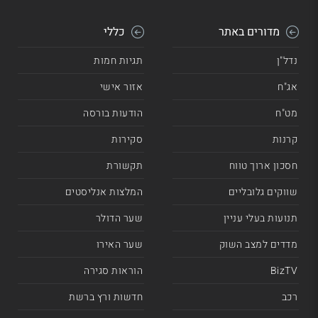
מדורים באתר
כללי
נדל"ן
תגיות חמות
אג"ח
אזור אישי
מט"ח
הודעות בורסה
קרנות
סקירות
חסכון ארוך טווח
תקשורת
שווקים גלובליים
המלצות אנליסטים
תנועות בעלי עניין
שער הדולר
מדדים למצב השוק
שער האירו
BizTV
הוראות סגירה
רכב
חדשות ורץ ברשת