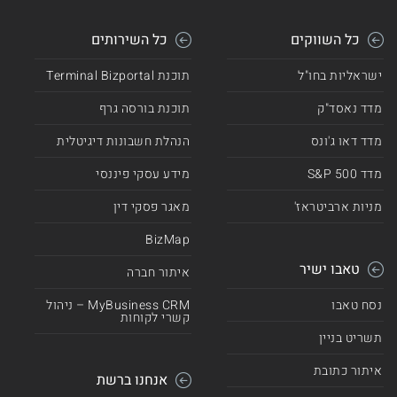
כל השווקים
כל השירותים
ישראליות בחו"ל
תוכנת Terminal Bizportal
מדד נאסד"ק
תוכנת בורסה גרף
מדד דאו ג'ונס
הנהלת חשבונות דיגיטלית
מדד 500 S&P
מידע עסקי פיננסי
מניות ארביטראז'
מאגר פסקי דין
BizMap
טאבו ישיר
איתור חברה
נסח טאבו
MyBusiness CRM – ניהול
קשרי לקוחות
תשריט בניין
איתור כתובת
אנחנו ברשת