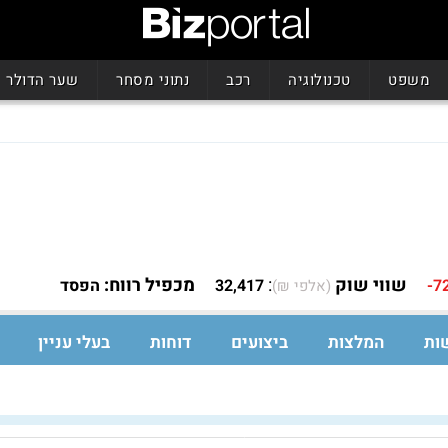
משפט
טכנולוגיה
רכב
נתוני מסחר
שער הדולר
שווי שוק
:
מכפיל רווח:
-7
32,417
הפסד
(אלפי ₪)
ות
המלצות
ביצועים
דוחות
בעלי עניין