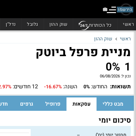
הירשמו
ראשי
שוק ההון
גלובל
נדל"ן
כל הכותרות
ראשי
שוק ההון
מניית פרפל ביוטק
0%
1
נכון ל:
06/08/2026
תשואות:
החודש:
השנה:
12 חודשים:
2.97%
-16.67%
0%
מבט כללי
עסקאות
פרופיל
גרפים
חדש
סיכום יומי
מחזור יומי (יח')
--