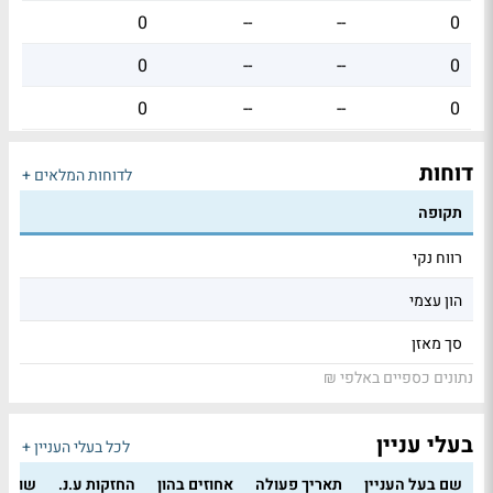
0
--
--
0
0
--
--
0
0
--
--
0
דוחות
לדוחות המלאים +
תקופה
רווח נקי
הון עצמי
סך מאזן
נתונים כספיים באלפי ₪
בעלי עניין
לכל בעלי העניין +
שם בעל העניין
תאריך פעולה
אחוזים בהון
החזקות ע.נ.
שווי 