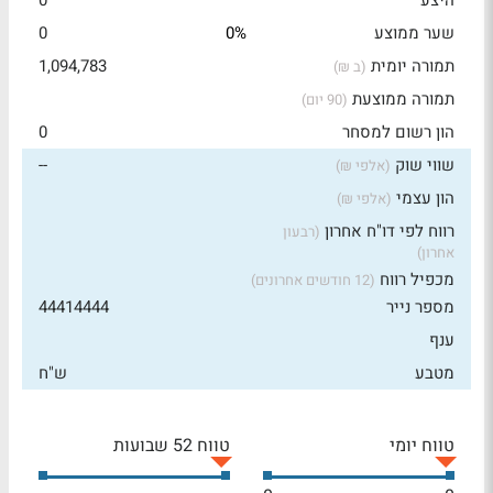
היצע
0
שער ממוצע
0%
0
תמורה יומית
1,094,783
(ב ₪)
תמורה ממוצעת
(90 יום)
הון רשום למסחר
0
שווי שוק
--
(אלפי ₪)
הון עצמי
(אלפי ₪)
רווח לפי דו"ח אחרון
(רבעון
אחרון)
מכפיל רווח
(12 חודשים אחרונים)
מספר נייר
44414444
ענף
מטבע
ש"ח
טווח יומי
טווח 52 שבועות