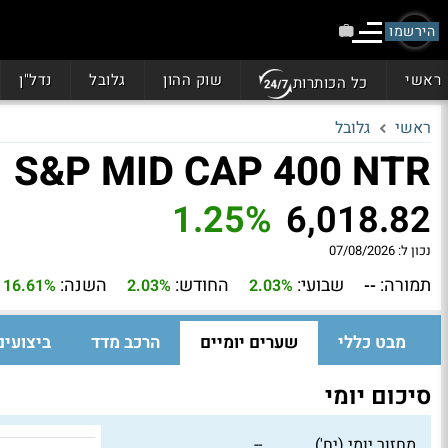
הירשמו
ראשי
שוק ההון
גלובל
נדל"ן
כל הכותרות
ראשי
גלובל
S&P MID CAP 400 NTR
1.25%
6,018.82
נכון ל:
07/08/2026
תמורה:
שבועי:
החודש:
השנה:
16.61%
2.03%
2.03%
--
מבט כללי
שערים יומיים
הרכב מדד
ביצועים
סיכום יומי
מחזור יומי (יח')
--