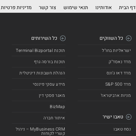
דף הבית
אודותינו
תנאי שימוש
צור קשר
מדיניות פרטיות
כל השווקים
כל השירותים
ישראליות בחו"ל
תוכנת Terminal Bizportal
מדד נאסד"ק
תוכנת בורסה גרף
מדד דאו ג'ונס
הנהלת חשבונות דיגיטלית
מדד 500 S&P
מידע עסקי פיננסי
מניות ארביטראז'
מאגר פסקי דין
BizMap
טאבו ישיר
איתור חברה
נסח טאבו
MyBusiness CRM – ניהול
קשרי לקוחות