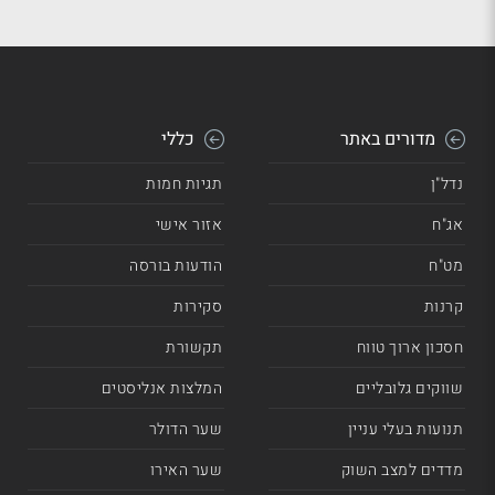
מדורים באתר
כללי
נדל"ן
תגיות חמות
אג"ח
אזור אישי
מט"ח
הודעות בורסה
קרנות
סקירות
חסכון ארוך טווח
תקשורת
שווקים גלובליים
המלצות אנליסטים
תנועות בעלי עניין
שער הדולר
מדדים למצב השוק
שער האירו