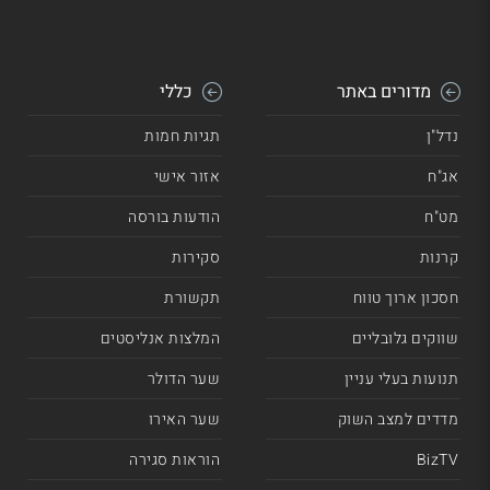
מדורים באתר
כללי
נדל"ן
תגיות חמות
אג"ח
אזור אישי
מט"ח
הודעות בורסה
קרנות
סקירות
חסכון ארוך טווח
תקשורת
שווקים גלובליים
המלצות אנליסטים
תנועות בעלי עניין
שער הדולר
מדדים למצב השוק
שער האירו
BizTV
הוראות סגירה