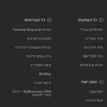
כל השווקים
כל השירותים
ישראליות בחו"ל
תוכנת Terminal Bizportal
מדד נאסד"ק
תוכנת בורסה גרף
מדד דאו ג'ונס
הנהלת חשבונות דיגיטלית
מדד 500 S&P
מידע עסקי פיננסי
מניות ארביטראז'
מאגר פסקי דין
BizMap
טאבו ישיר
איתור חברה
נסח טאבו
MyBusiness CRM – ניהול
קשרי לקוחות
תשריט בניין