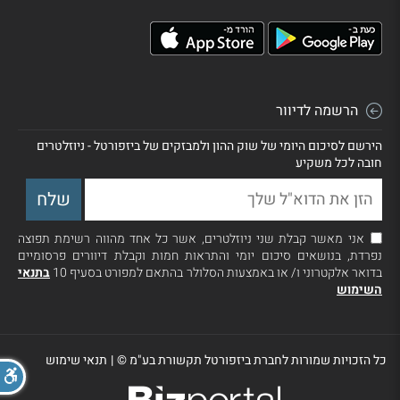
הרשמה לדיוור
הירשם לסיכום היומי של שוק ההון ולמבזקים של ביזפורטל - ניוזלטרים
חובה לכל משקיע
אני מאשר קבלת שני ניוזלטרים, אשר כל אחד מהווה רשימת תפוצה
נפרדת, בנושאים סיכום יומי והתראות חמות וקבלת דיוורים פרסומיים
בדואר אלקטרוני ו/ או באמצעות הסלולר בהתאם למפורט בסעיף 10
בתנאי
השימוש
כל הזכויות שמורות לחברת ביזפורטל תקשורת בע"מ ©
|
תנאי שימוש