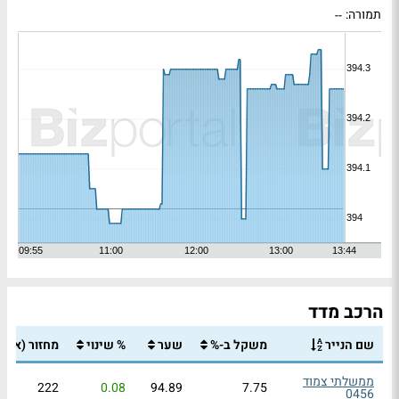
תמורה:
--
הרכב מדד
שם הנייר
משקל ב-%
שער
% שינוי
מחזור
(אלפי
ממשלתי צמוד
222
0.08
94.89
7.75
0456