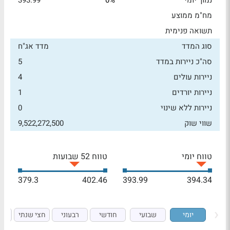
נמוך יומי
0%
393.99
מח"מ ממוצע
תשואה פנימית
סוג המדד
מדד אג"ח
סה"כ ניירות במדד
5
ניירות עולים
4
ניירות יורדים
1
ניירות ללא שינוי
0
שווי שוק
9,522,272,500
טווח יומי
טווח 52 שבועות
379.3
402.46
393.99
394.34
יומי
שבועי
חודשי
רבעוני
חצי שנתי
ש