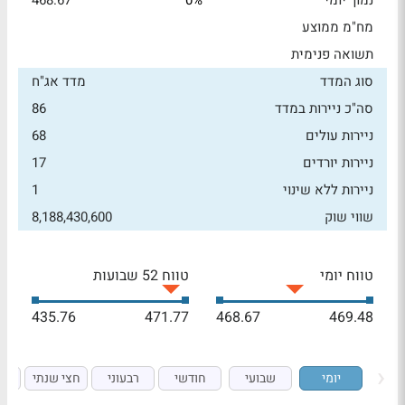
נמוך יומי
0%
468.67
מח"מ ממוצע
תשואה פנימית
סוג המדד
מדד אג"ח
סה"כ ניירות במדד
86
ניירות עולים
68
ניירות יורדים
17
ניירות ללא שינוי
1
שווי שוק
8,188,430,600
טווח יומי
טווח 52 שבועות
435.76
471.77
468.67
469.48
יומי
שבועי
חודשי
רבעוני
חצי שנתי
ש