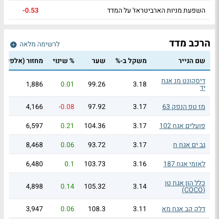
השפעת מניות הארביטראז' על המדד
-0.53
הרכב מדד
לרשימה מלאה
שם הנייר
משקל ב-%
שער
% שינוי
מחזור
(אלפי ₪)
דיסקונט מנ אגח
1,886
0.01
99.26
3.18
יד
מז טפ הנפק 63
3.17
97.92
-0.08
4,166
פועלים אגח 102
3.17
104.36
0.21
6,597
גב ים אגח ח
3.17
93.72
0.06
8,468
לאומי אגח 187
3.16
103.73
0.1
6,480
כלל הון אגח טו
4,898
0.14
105.32
3.14
(COCO)
דלק קב אגח מא
3.11
108.3
0.06
3,947