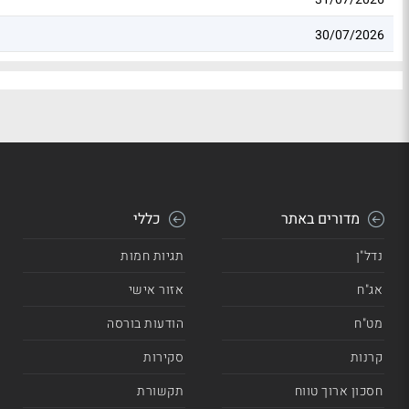
30/07/2026
מדורים באתר
כללי
נדל"ן
תגיות חמות
אג"ח
אזור אישי
מט"ח
הודעות בורסה
קרנות
סקירות
חסכון ארוך טווח
תקשורת