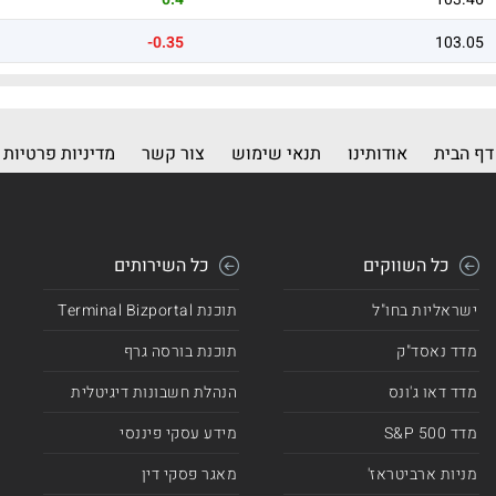
-0.35
103.05
דף הבית
אודותינו
תנאי שימוש
צור קשר
מדיניות פרטיות
כל השווקים
כל השירותים
ישראליות בחו"ל
תוכנת Terminal Bizportal
מדד נאסד"ק
תוכנת בורסה גרף
מדד דאו ג'ונס
הנהלת חשבונות דיגיטלית
מדד 500 S&P
מידע עסקי פיננסי
מניות ארביטראז'
מאגר פסקי דין