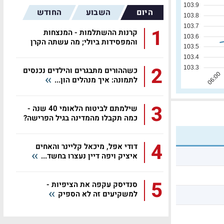
היום
השבוע
החודש
1
קרנות ההשתלמות - המנצחות
והמפסידות ביולי; מה עשתה הקרן
שלכם?
2
כשההורים מתבגרים והילדים נכנסים
לתמונה: איך מנהלים הון...
3
שילמתם לביטוח הלאומי 40 שנה -
כמה תקבלו מהמדינה בגיל הפרישה?
4
דודי אפל, מיכאל קליינר והאחים
איציק ויפה דיין נעצרו בחשד...
5
סנדיסק עקפה את הציפיות -
למשקיעים זה לא הספיק