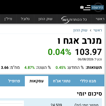
הירשמו
ראשי
שוק ההון
גלובל
נדל"ן
כל הכותרות
ראשי
שוק ההון
מנרב אגח ו
0.04%
103.97
נכון ל:
06/08/2026
תשואות:
% החודש:
% השנה:
מח"מ:
3.66
4.87%
0.45%
מבט כללי
נתוני אג"ח
עסקאות
פרופיל
סיכום יומי
מחזור יומי (יח')
24,509