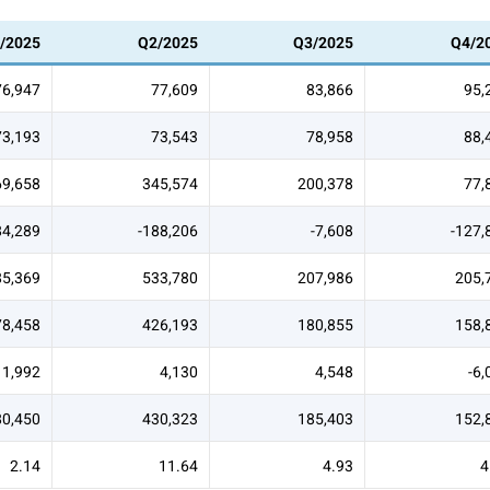
/2025
Q2/2025
Q3/2025
Q4/2
76,947
77,609
83,866
95,
73,193
73,543
78,958
88,
69,658
345,574
200,378
77,
84,289
-188,206
-7,608
-127,
85,369
533,780
207,986
205,
78,458
426,193
180,855
158,
1,992
4,130
4,548
-6,
80,450
430,323
185,403
152,
2.14
11.64
4.93
4