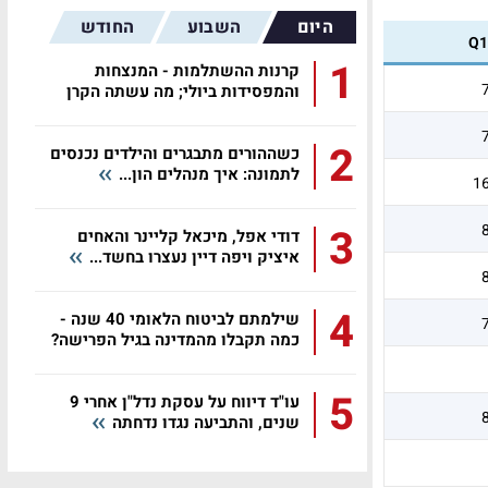
היום
השבוע
החודש
Q1
1
קרנות ההשתלמות - המנצחות
והמפסידות ביולי; מה עשתה הקרן
שלכם?
2
כשההורים מתבגרים והילדים נכנסים
לתמונה: איך מנהלים הון...
1
3
דודי אפל, מיכאל קליינר והאחים
איציק ויפה דיין נעצרו בחשד...
4
שילמתם לביטוח הלאומי 40 שנה -
כמה תקבלו מהמדינה בגיל הפרישה?
5
עו"ד דיווח על עסקת נדל"ן אחרי 9
שנים, והתביעה נגדו נדחתה