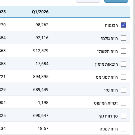
025
Q1/2026
270
98,262
הכנסות
454
92,116
רווח גולמי
863
912,579
רווח תפעולי
858
17,684
הוצאות מימון
721
894,895
רווח לפני מס
829
689,449
רווח נקי
004
1,198
זכויות המיעוט
825
690,647
סך רווח נקי
.34
18.57
רווח למניה