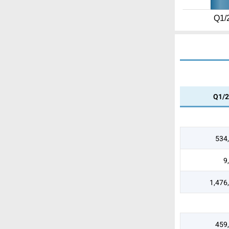
Q1/
Q1/
534
9
1,476
459