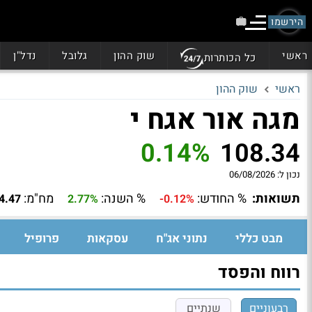
הירשמו
ראשי
שוק ההון
גלובל
נדל"ן
כל הכותרות
ראשי
שוק ההון
מגה אור אגח י
0.14%
108.34
נכון ל:
06/08/2026
תשואות:
% החודש:
% השנה:
מח"מ:
4.47
2.77%
-0.12%
מבט כללי
נתוני אג"ח
עסקאות
פרופיל
רווח והפסד
רבעוניים
שנתיים