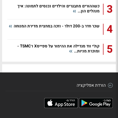
3
כשההורים מתבגרים והילדים נכנסים לתמונה: איך
מנהלים הון...
4
שכר חדר ב-200 דולר - וזכה במחצית מדירת המנוחה
5
קת׳י ווד מגדילה את ההימור על ספייסX ו־TSMC -
ומוכרת מניות...
הורדת אפליקציה