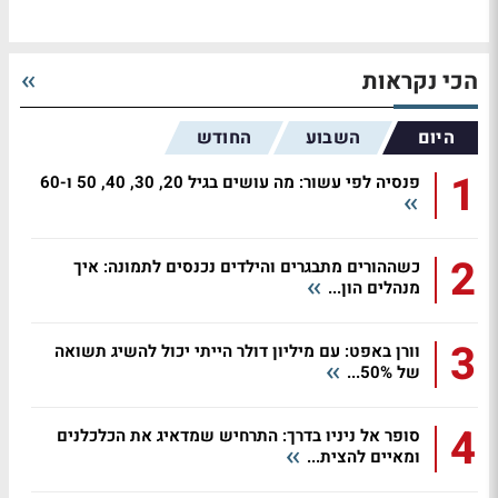
הכי נקראות
היום
השבוע
החודש
1
פנסיה לפי עשור: מה עושים בגיל 20, 30, 40, 50 ו-60
2
כשההורים מתבגרים והילדים נכנסים לתמונה: איך
מנהלים הון...
3
וורן באפט: עם מיליון דולר הייתי יכול להשיג תשואה
של 50%...
4
סופר אל ניניו בדרך: התרחיש שמדאיג את הכלכלנים
ומאיים להצית...