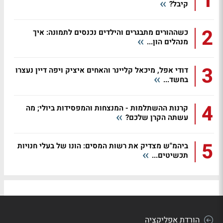
1
קיבל?
2
כשההורים מתבגרים והילדים נכנסים לתמונה: איך
מנהלים הון...
3
דודי אפל, מיכאל קליינר והאחים איציק ויפה דיין נעצרו
בחשד...
4
קרנות ההשתלמות - המנצחות והמפסידות ביולי; מה
עשתה הקרן שלכם?
5
ביהמ"ש מצדיק את רשות המסים: הונו של בעלי חנויות
תכשיטים...
הורדת אפליקציה