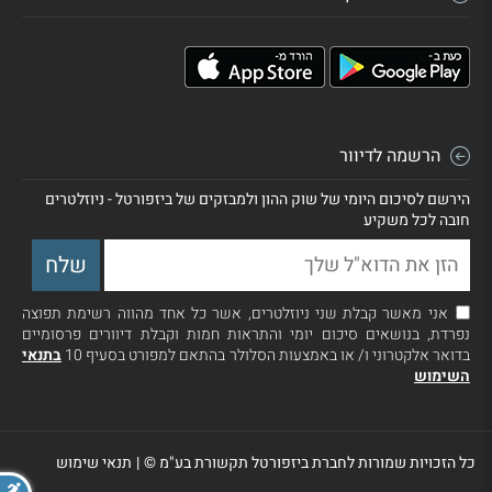
הרשמה לדיוור
הירשם לסיכום היומי של שוק ההון ולמבזקים של ביזפורטל - ניוזלטרים
חובה לכל משקיע
אני מאשר קבלת שני ניוזלטרים, אשר כל אחד מהווה רשימת תפוצה
נפרדת, בנושאים סיכום יומי והתראות חמות וקבלת דיוורים פרסומיים
בדואר אלקטרוני ו/ או באמצעות הסלולר בהתאם למפורט בסעיף 10
בתנאי
השימוש
כל הזכויות שמורות לחברת ביזפורטל תקשורת בע"מ ©
|
תנאי שימוש