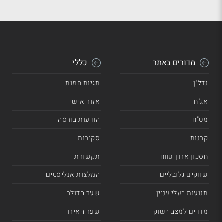
מדורים באתר
כללי
נדל"ן
תגיות חמות
אג"ח
אזור אישי
מט"ח
הודעות בורסה
קרנות
סקירות
חסכון ארוך טווח
תקשורת
שווקים גלובליים
המלצות אנליסטים
תנועות בעלי עניין
שער הדולר
מדדים למצב השוק
שער האירו