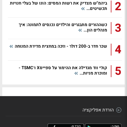
2
ביהמ"ש מצדיק את רשות המסים: הונו של בעלי חנויות
תכשיטים...
3
כשההורים מתבגרים והילדים נכנסים לתמונה: איך
מנהלים הון...
4
שכר חדר ב-200 דולר - וזכה במחצית מדירת המנוחה
5
קת׳י ווד מגדילה את ההימור על ספייסX ו־TSMC -
ומוכרת מניות...
הורדת אפליקציה