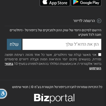
הרשמה לדיוור
הירשם לסיכום היומי של שוק ההון ולמבזקים של ביזפורטל - ניוזלטרים
חובה לכל משקיע
אני מאשר קבלת שני ניוזלטרים, אשר כל אחד מהווה רשימת תפוצה
נפרדת, בנושאים סיכום יומי והתראות חמות וקבלת דיוורים פרסומיים
בדואר אלקטרוני ו/ או באמצעות הסלולר בהתאם למפורט בסעיף 10
בתנאי
השימוש
כל הזכויות שמורות לחברת ביזפורטל תקשורת בע"מ ©
|
תנאי שימוש