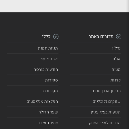
מדורים באתר
כללי
נדל"ן
תגיות חמות
אג"ח
אזור אישי
מט"ח
הודעות בורסה
קרנות
סקירות
חסכון ארוך טווח
תקשורת
שווקים גלובליים
המלצות אנליסטים
תנועות בעלי עניין
שער הדולר
מדדים למצב השוק
שער האירו