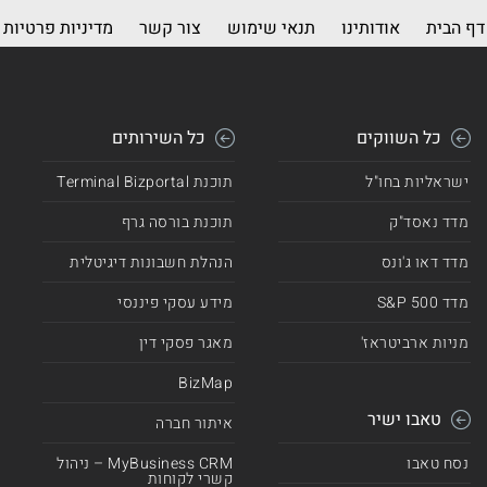
דף הבית
אודותינו
תנאי שימוש
צור קשר
מדיניות פרטיות
כל השווקים
כל השירותים
ישראליות בחו"ל
תוכנת Terminal Bizportal
מדד נאסד"ק
תוכנת בורסה גרף
מדד דאו ג'ונס
הנהלת חשבונות דיגיטלית
מדד 500 S&P
מידע עסקי פיננסי
מניות ארביטראז'
מאגר פסקי דין
BizMap
טאבו ישיר
איתור חברה
נסח טאבו
MyBusiness CRM – ניהול
קשרי לקוחות