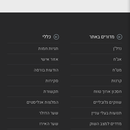
מדורים באתר
כללי
נדל"ן
תגיות חמות
אג"ח
אזור אישי
מט"ח
הודעות בורסה
קרנות
סקירות
חסכון ארוך טווח
תקשורת
שווקים גלובליים
המלצות אנליסטים
תנועות בעלי עניין
שער הדולר
מדדים למצב השוק
שער האירו