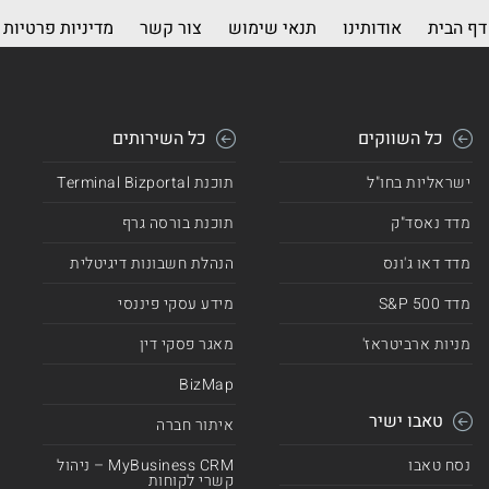
דף הבית
אודותינו
תנאי שימוש
צור קשר
מדיניות פרטיות
כל השווקים
כל השירותים
ישראליות בחו"ל
תוכנת Terminal Bizportal
מדד נאסד"ק
תוכנת בורסה גרף
מדד דאו ג'ונס
הנהלת חשבונות דיגיטלית
מדד 500 S&P
מידע עסקי פיננסי
מניות ארביטראז'
מאגר פסקי דין
BizMap
טאבו ישיר
איתור חברה
נסח טאבו
MyBusiness CRM – ניהול
קשרי לקוחות