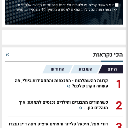
אני מאשר קבלת ניוזלטרים ודיוורים פרסומיים בדואר אלקטרוני
ו/או באמצעות הסלולר בהתאם למפורט בסעיף 10 בתנאי השימוש
הכי נקראות
היום
השבוע
החודש
1
קרנות ההשתלמות - המנצחות והמפסידות ביולי; מה
עשתה הקרן שלכם?
2
כשההורים מתבגרים והילדים נכנסים לתמונה: איך
מנהלים הון...
3
דודי אפל, מיכאל קליינר והאחים איציק ויפה דיין נעצרו