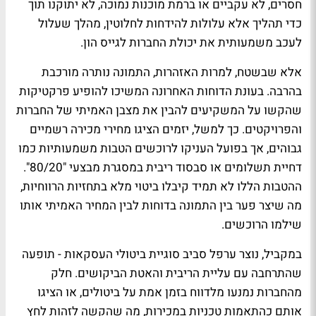
חסרים, לא עקביים או ברמת מוכנות נמוכה, לא יתוקנו תוך
כדי תהליך אלא עלולות להידחות לחלוטין, מהלך שעלול
לעכב משמעותית את יכולת החברות לגייס הון.
אלא שבשטח, למרות האזהרות, התמונה נותרה מורכבת
בהרבה. בעונת הדוחות האחרונה המשיכו להופיע פרקטיקות
שהקשו על המשקיעים להבין את מצבן האמיתי של החברות
והפרויקטים. כך למשל, יזמים הציגו מחירי מכירה רשמיים
גבוהים, אך בפועל העניקו לרוכשים הטבות משמעותיות כמו
דחיית תשלומים או סבסוד ריבית במסגרת מבצעי "80/20".
ההטבות הללו לא תמיד קיבלו ביטוי מלא בתחזיות הרווחיות,
מה שיצר פער בין התמונה בדוחות לבין המחיר האמיתי אותו
שילמו הרוכשים.
במקביל, נוצר ערפל סביב סוגיית ביטולי העסקאות - תופעה
שהתרחבה עם עליית הריבית והאטת הביקושים. חלק
מהחברות נמנעו מלדווח בזמן אמת על ביטולים, או הציגו
אותם כהתאמות טכניות במכירות, מה שהקשה לזהות לחץ