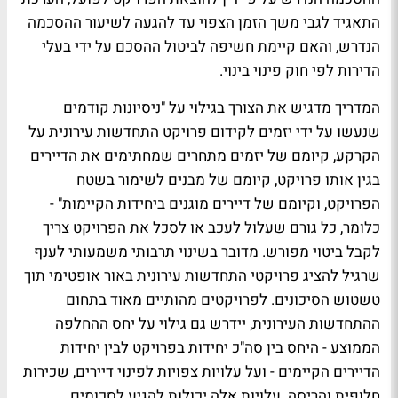
התאגיד לגבי משך הזמן הצפוי עד להגעה לשיעור ההסכמה
הנדרש, והאם קיימת חשיפה לביטול ההסכם על ידי בעלי
הדירות לפי חוק פינוי בינוי.
המדריך מדגיש את הצורך בגילוי על "ניסיונות קודמים
שנעשו על ידי יזמים לקידום פרויקט התחדשות עירונית על
הקרקע, קיומם של יזמים מתחרים שמחתימים את הדיירים
בגין אותו פרויקט, קיומם של מבנים לשימור בשטח
הפרויקט, וקיומם של דיירים מוגנים ביחידות הקיימות" -
כלומר, כל גורם שעלול לעכב או לסכל את הפרויקט צריך
לקבל ביטוי מפורש. מדובר בשינוי תרבותי משמעותי לענף
שרגיל להציג פרויקטי התחדשות עירונית באור אופטימי תוך
טשטוש הסיכונים. לפרויקטים מהותיים מאוד בתחום
ההתחדשות העירונית, יידרש גם גילוי על יחס ההחלפה
הממוצע - היחס בין סה"כ יחידות בפרויקט לבין יחידות
הדיירים הקיימים - ועל עלויות צפויות לפינוי דיירים, שכירות
חלופית והריסה. עלויות אלה יכולות להגיע לסכומים