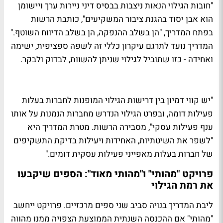
"חובות הגילוי הנאות ניצבות בבסיס דיני ניירות ערך ויישומן
הוא אבן יסוד בהגנת ציבור המשקיעים", כותבת הרשות
בפתח המדריך, "הן בשלב ההנפקה, הן בשלב הדיווח השוטף."
המדריך נועד לתרגם עיקרון כללי זה לשפה ספציפית, ישימה
ואחידה - כזו שתוביל לגילוי שניתן להשוות, לבדוק ולבקר.
"יש קווי דמיון בין דרישות הגילוי המופנות לחברות בעלות
פעילות דומה, ובפרט הגילוי הנדרש מחברות הנמנות על אותו
ענף פעילות עסקי", מסבירה הרשות. מטרת המדריך היא
"לשפר את השיטתיות, האחידות ויעילות בדיקת התשקיפים
של חברות בעלות מאפייני פעילות עסקית דומים."
פרויקט "מהותי" ו"מהותי מאוד": הספים שיקבעו
את רמת הגילוי
ליבת המדריך בנויה סביב שני ספים מרכזיים. פרויקט ייחשב
"מהותי" אם ההכנסה השנתית הממוצעת הצפויה ממנו מהווה