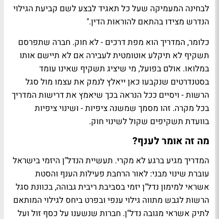
לבחינה המעמיקה שעל כל תאגיד לבצע לשם קביעת הגילוי
הנדרש מצידו בהתאם להוראות הדין."
כלומר, המדריך הוא מפת דרכים - לא חוק. חברה שתפרסם
תשקיף לא תיקלע אוטומטית לעבירה אם לא תיישם אותו
במלואו. אולם בפועל, מי שיציג תשקיף שאינו עומד
בסטנדרטים שנקבעו כאן ייאלץ לנמק את עצמו מול סגל
הרשות - ויסיים ככל הנראה בכך שיאמץ את דרישות המדריך
בכל מקרה. זהו מסמך שמשנה ציפיות - ושינוי ציפיות
בוועדת תשקיפים שקול לשינוי חוק.
מה זה אומר לענף?
המדריך מגיע ברגע לא מקרי. תעשיית הנדל"ן היזמי בישראל
עוברת שינוי מבני: לאור הרחבת פעילות הענף והסטת
אשראי למימון נדל"ן יזמי בסביבת ריבית גבוהה, בכוונת סגל
הרשות לגבש מתווה גילוי ענפי ובפרט ביחס לגילוי המותאם
לתיק אשראי מגובה נדל"ן. חברות שנשענו על כסף זול ועל