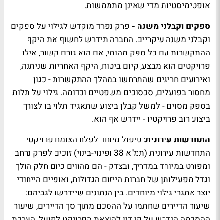
אופטימיסטיות מדי שאינן מתממשות.
ספקים וקבלני משנה -
פרק נפרד מוקדש לגילוי על ספקים
וקבלני משנה עיקריים. החברה תידרש לחשוף את היקף
ההתקשרות עם כל ספק מהותי, אם הוא גורם קשור, אילו
פרויקטים הוא מבצע, קיום ביטוח, היקף האחריות שניתנה,
ואירועים חריגים שהתרחשו במהלך ההתקשרות - כגון
מחסור בפועלים, סכסוכים משפטיים וכדומה. גילוי על תלות
בספק מסוים - למשל קבלן ביצוע שתאגיד תלוי בו לצורך
ביצוע רוב פרויקטיו - יידרש אף הוא.
התחדשות עירונית
: טיפול מיוחד לפלח הצומח פרויקטי
התחדשות עירונית (תמ"א 38 ופינוי-בינוי) זוכים לפרק נרחב
ומפורט במיוחד במדריך, ובצדק - הם מהווים כיום חלק הולך
וגדל מפעילותן של חברות הייזום הגדולות, ואופיים הייחודי
יוצר אתגרי גילוי מיוחדים. בין הנתונים שיידרשו לגביהם:
שיעור הדיירים שחתמו על ההסכם מתוך סך הדיירים, שיעור
ההסכמה הנדרש על פי דין להוצאת הפרויקט לפועל, הערכת