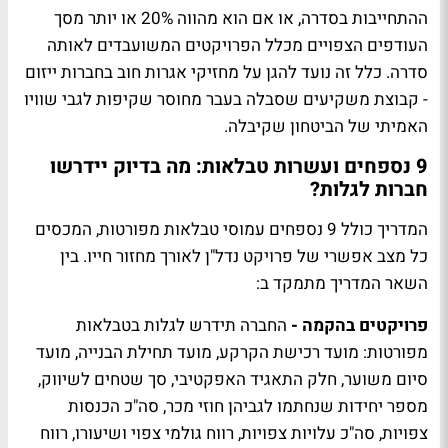
ההתחייבות בסדרה, או אם הוא מהווה 20% או יותר מסך
העודפים הצפויים מכלל הפרויקטים המשועבדים לאותה
סדרה. כלל זה נועד להגן על מחזיקי אגרות חוב בחברות ייזום
- קבוצת משקיעים שסבלה בעבר מחוסר שקיפות לגבי שוויו
האמיתי של הביטחון שקיבלה.
9 נספחים ועשרות טבלאות: מה בדיוק יידרשו
חברות לגלות?
המדריך כולל 9 נספחים עמוסי טבלאות מפורטות, המכסים
כל מצב אפשרי של פרויקט נדל"ן לאורך מחזור חייו. בין
השאר המדריך מתמקד ב:
פרויקטים בהקמה -
החברה תידרש לגלות בטבלאות
מפורטות: מועד רכישת הקרקע, מועד תחילת הבנייה, מועד
סיום משוער, חלק התאגיד האפקטיבי, סך שטחים לשיווק,
מספר יחידות שנחתמו לגביהן חוזי מכר, סה"כ הכנסות
צפויות, סה"כ עלויות צפויות, רווח גולמי צפוי ושיעורו, רווח