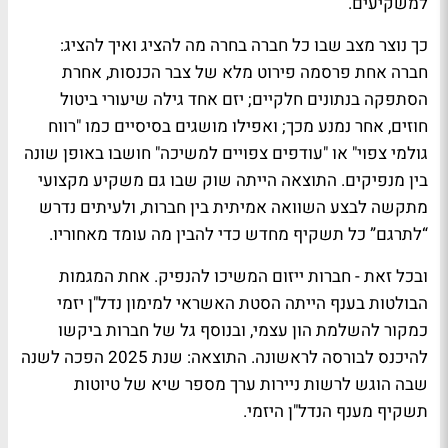
למשקיעים.
כך נוצר מצב שבו כל חברה בחרה מה להציג ואיך להציג:
חברה אחת פרסמה פירוט מלא של צבר הכנסות, אחרת
הסתפקה בנתונים חלקיים; יזם אחד גילה שיעורי ביטול
חוזים, אחר נמנע מכך; ואפילו מושגים בסיסיים כמו "רווח
גולמי צפוי" או "עודפים צפויים למשיכה" חושבו באופן שונה
בין מנפיקים. התוצאה הייתה שוק שבו גם משקיע מקצועי
מתקשה לבצע השוואה אמיתית בין חברות, ולעיתים נדרש
“לתרגם” כל תשקיף מחדש כדי להבין מה עומד מאחוריו.
ובכל זאת - חברות ייזום המשיכו להנפיק. אחת המגמות
הבולטות בענף הייתה הסטת האשראי למימון נדל"ן יזמי
כמקור להשלמת הון עצמי, ובנוסף גל של חברות ביקשו
להיכנס לבורסה לראשונה. התוצאה: שנת 2025 הפכה לשנה
שבה הוגש לרשות ניירות ערך מספר שיא של טיוטות
תשקיף מענף הנדל"ן היזמי.