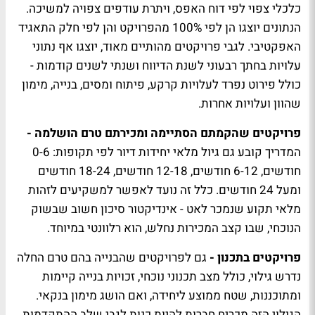
כלכלי צפוי לפי דוח האפס, ויתרת עודפים צפויה למשיכה.
הנתונים יוצגו הן לפי 100% מהפרויקט והן לפי חלק התאגיד
האפקטיבי. לגבי פרויקטים מהותיים מאוד, יוצגו אף נתוני
עלויות בחתך רבעוני לשנת הדיווח ושנתי לשנים קודמות -
כולל פירוט נפרד לעלויות קרקע, פיתוח ומסים, בנייה, מימון
שהוון ועלויות אחרות.
פרויקטים שהקמתם הסתיימה ומכירתם טרם הושלמה -
המדריך קובע גם גיול מלאי יחידות דיור לפי תקופות: 0-6
חודשים, 6-12 חודשים, 12-18 חודשים, 18-24 חודשים
ומעל 24 חודשים. כלל זה נועד לאפשר למשקיעים לזהות
מלאי תקוע שנמכר לאט - אינדיקטור סיכון חשוב שבשוק
הנוכחי, שבו קצב המכירות נחלש, הוא רלוונטי במיוחד.
פרויקטים בתכנון -
גם לפרויקטים שהבנייה בהם טרם החלה
נדרש גילוי, כולל מצב תכנוני נוכחי, זכויות בנייה קיימות
ומתוכננות, שטח ממוצע ליחידה, ואם הושג מימון בנקאי.
הגילוי הזה מכריח חברות להיות כנות לגבי שלב ההתקדמות