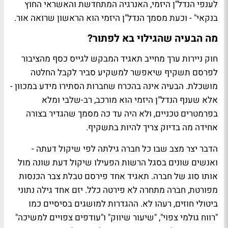
לענפי הנדל"ן היזמי, האנרגיה המתחדשת והאשראי החוץ
בנקאי" - וכעת מסמך הנדל"ן היזמי הוא הראשון שרואה אור.
מה הבעיה שהגילוי בא לפתור?
חוק ניירות ערך מחייב תאגיד המבקש לגייס כסף מהציבור
לפרסם תשקיף שיאפשר למשקיע סביר לקבל החלטה
מושכלת. הבעיה אינה בהכרח שחברות הסתירו מידע במכוון -
אלא שענף הנדל"ן היזמי הוא מורכב, רב-שלבי ומלא
בפרמטרים טכניים, ולא היה עד כה מסמך שהגדיר בצורה
אחידה מה בדיוק צריך להיות בתשקיף.
הדבר יצר מצב שבו כל חברה גילתה לפי שיקול דעתה -
ואנשים שונים בסגל הרשות הפעילו שיקול דעת שונה מול
אותו סוג של חברה. תאגיד אחד פירסם טבלת צבר הכנסות
מפורטת, חברה מתחרה לא פירטה כלל. יזם אחד גילה נתוני
ביטולי חוזים, רעהו לא. ההגדרות למושגים בסיסיים כמו
"רווח גולמי צפוי", "שיעור שיווק" ו"עודפים צפויים למשיכה"