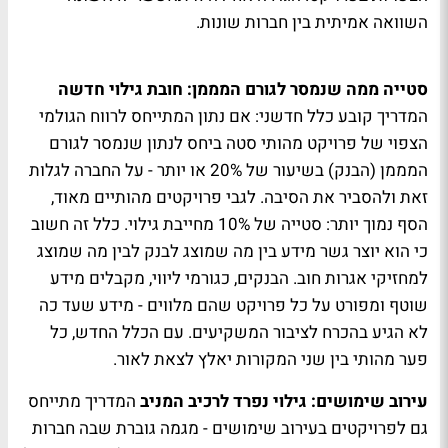
השוואה אמיתית בין חברות שונות.
סטייה ממה שנמסר לגורם המממן: חובת גילוי חדשה
המדריך קובע כלל חדשני: אם נתון המתייחס לרווח הגולמי
הצפוי של פרויקט מהותי סטה ביחס לנתון שנמסר לגורם
המממן (הבנק) בשיעור של 20% או יותר - על החברה לגלות
זאת ולהסביר את הסיבה. לגבי פרויקטים מהותיים מאוד,
הסף נמוך יותר: סטייה של 10% מחייבת גילוי. כלל זה חשוב
כי הוא יוצר גשר מידע בין מה שמוצג לבנק לבין מה שמוצג
למחזיקי אגרות חוב. הבנקים, כגורמי ליווי, מקבלים מידע
שוטף ומפורט על כל פרויקט שהם מלווים - מידע שעד כה
לא הגיע בהכרח לציבור המשקיעים. עם הכלל החדש, כל
פער מהותי בין שני המקורות יאלץ לצאת לאור.
עירוב שימושים: גילוי נפרד לרכיב המניב
המדריך מתייחס
גם לפרויקטים בעירוב שימושים - מגמה גוברת שבה חברות