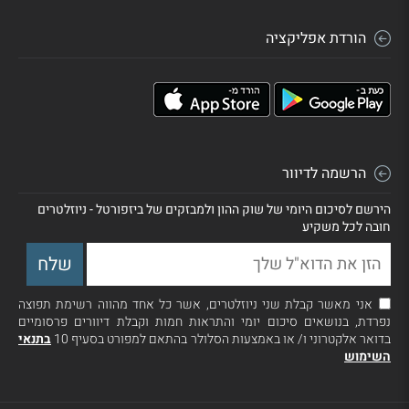
הורדת אפליקציה
הרשמה לדיוור
הירשם לסיכום היומי של שוק ההון ולמבזקים של ביזפורטל - ניוזלטרים
חובה לכל משקיע
אני מאשר קבלת שני ניוזלטרים, אשר כל אחד מהווה רשימת תפוצה
נפרדת, בנושאים סיכום יומי והתראות חמות וקבלת דיוורים פרסומיים
בדואר אלקטרוני ו/ או באמצעות הסלולר בהתאם למפורט בסעיף 10
בתנאי
השימוש