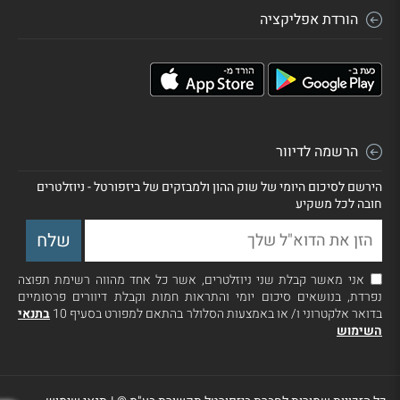
הורדת אפליקציה
הרשמה לדיוור
הירשם לסיכום היומי של שוק ההון ולמבזקים של ביזפורטל - ניוזלטרים
חובה לכל משקיע
אני מאשר קבלת שני ניוזלטרים, אשר כל אחד מהווה רשימת תפוצה
נפרדת, בנושאים סיכום יומי והתראות חמות וקבלת דיוורים פרסומיים
בדואר אלקטרוני ו/ או באמצעות הסלולר בהתאם למפורט בסעיף 10
בתנאי
השימוש