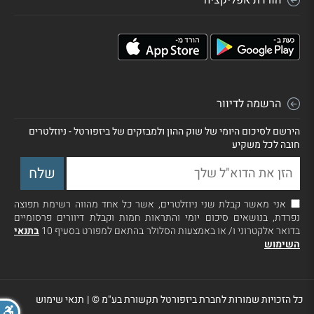
הרשמה לדיוור
הירשם לסיכום היומי של שוק ההון ולמבזקים של ביזפורטל - ניוזלטרים
חובה לכל משקיע
אני מאשר קבלת שני ניוזלטרים, אשר כל אחד מהווה רשימת תפוצה
נפרדת, בנושאים סיכום יומי והתראות חמות וקבלת דיוורים פרסומיים
בדואר אלקטרוני ו/ או באמצעות הסלולר בהתאם למפורט בסעיף 10
בתנאי
השימוש
כל הזכויות שמורות לחברת ביזפורטל תקשורת בע"מ ©
|
תנאי שימוש