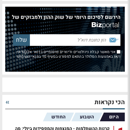
הירשם לסיכום היומי של שוק ההון ולמבזקים של
אני מאשר קבלת ניוזלטרים ודיוורים פרסומיים בדואר אלקטרוני
ו/או באמצעות הסלולר בהתאם למפורט בסעיף 10 בתנאי השימוש
הכי נקראות
היום
השבוע
החודש
קרנות ההשתלמות - המנצחות והמפסידות ביולי; מה