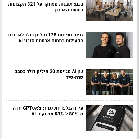
בכם: תובנות ממחקר על 321 מקצועות
בעשור האחרון
זניטי מגייסת 125 מיליון דולר להרחבת
הפעילות בתחום אבטחת סוכני AI
ג'ון AI מגייסת 20 מיליון דולר בסבב
פרה-סיד
עידן הבלעדיות נגמר: צ'אטGPT ירדה
מ-80% ל-53% משוק ה-AI