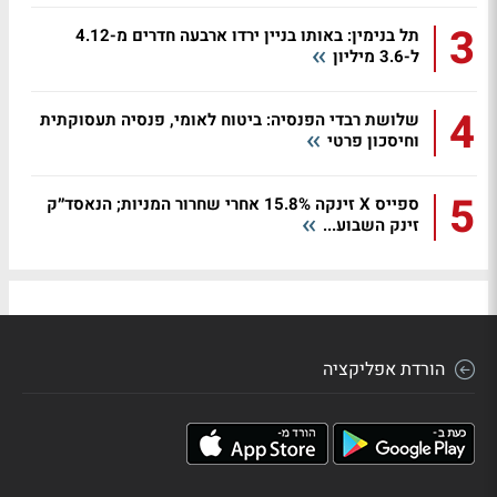
3
תל בנימין: באותו בניין ירדו ארבעה חדרים מ-4.12
ל-3.6 מיליון
4
שלושת רבדי הפנסיה: ביטוח לאומי, פנסיה תעסוקתית
וחיסכון פרטי
5
ספייס X זינקה 15.8% אחרי שחרור המניות; הנאסד״ק
זינק השבוע...
הורדת אפליקציה