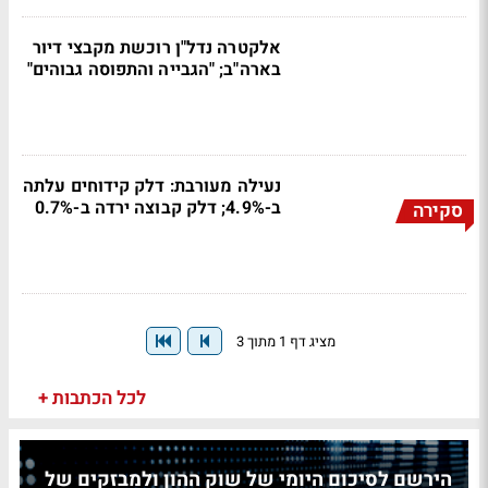
אלקטרה נדל"ן רוכשת מקבצי דיור
בארה"ב; "הגבייה והתפוסה גבוהים"
נעילה מעורבת: דלק קידוחים עלתה
ב-4.9%; דלק קבוצה ירדה ב-0.7%
סקירה
מציג דף 1 מתוך 3
לכל הכתבות +
הירשם לסיכום היומי של שוק ההון ולמבזקים של