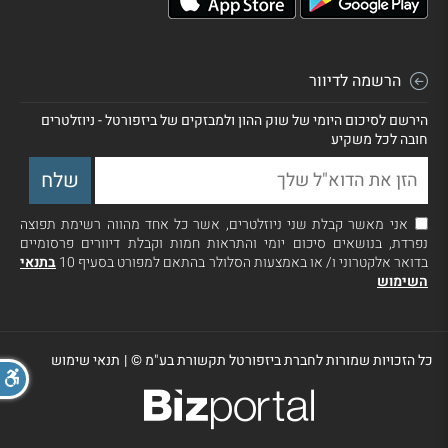
הרשמה לדיוור
הירשם לסיכום היומי של שוק ההון ולמבזקים של ביזפורטל - ניוזלטרים
חובה לכל משקיע
אני מאשר קבלת שני ניוזלטרים, אשר כל אחד מהווה רשימת תפוצה
נפרדת, בנושאים סיכום יומי והתראות חמות וקבלת דיוורים פרסומיים
בדואר אלקטרוני ו/ או באמצעות הסלולר בהתאם למפורט בסעיף 10
בתנאי
השימוש
כל הזכויות שמורות לחברת ביזפורטל תקשורת בע"מ ©
|
תנאי שימוש