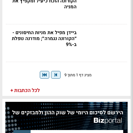
הקורונה הוכח כיעיל ומקפיץ את
המניה
ביידן מפיל את מניות החיסונים -
״הקורונה נגמרה״; מודרנה נופלת
ב-9%
מציג דף 1 מתוך 9
לכל הכתבות +
הירשם לסיכום היומי של שוק ההון ולמבזקים של