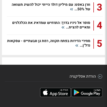
3
וורן באפט: עם מיליון דולר הייתי יכול להשיג תשואה
של 50%...
4
סופר אל ניניו בדרך: התרחיש שמדאיג את הכלכלנים
ומאיים להצית...
5
מחירי הדירות בפתח תקווה, רמת גן וגבעתיים - עסקאות
נדל"ן...
הורדת אפליקציה