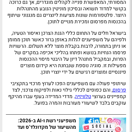
המסורתי, המאפשרת פנייה לקהלים מוגדרים, אך גם כרוכה
בקושי למדוד תשואה ובסיכון מוניטין הנובע מהתנהלות
היוצר. פלטפורמות שונות מציעות ליוצרים גם מנגנוני שיתוף
בהכנסות מפרסום ומכירת מנויים לתוכן.
בישראל חלים על התחום כללי הגנת הצרכן ואיסור הטעיה,
ולפיהם על משפיענים לגלות באופן ברור כאשר תוכן ממומן
או ניתן בתמורה, לרבות בקבלת מוצר ללא תשלום. הרשויות
פרסמו הנחיות בנושא ופתחו בהליכי אכיפה במקרים של
הפרות, ובמקביל מתנהל דיון על היבטי מיסוי ההכנסות
מפעילות זו. סוגיה נוספת שנבחנת היא קידום מוצרים
פיננסיים ומוצרים רגישים על ידי יוצרי תוכן.
שיתופי פעולה עם משפיענים הפכו לערוץ מרכזי בתקציבי
פרסום
, והם כפופים לכללי גילוי נאות ולפיקוח צרכני, לצד
קמפיינים בערוצי
טלוויזיה
. מדדי המדידה בענף עברו מהיקף
עוקבים בלבד לשיעורי מעורבות והמרה בפועל.
משפיעני רשת ו-AI ב-2026:
מהשיעור של מקדונלד’ס ועד