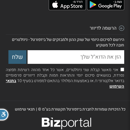
הרשמה לדיוור
הירשם לסיכום היומי של שוק ההון ולמבזקים של ביזפורטל - ניוזלטרים
חובה לכל משקיע
אני מאשר קבלת שני ניוזלטרים, אשר כל אחד מהווה רשימת תפוצה
נפרדת, בנושאים סיכום יומי והתראות חמות וקבלת דיוורים פרסומיים
בדואר אלקטרוני ו/ או באמצעות הסלולר בהתאם למפורט בסעיף 10
בתנאי
השימוש
כל הזכויות שמורות לחברת ביזפורטל תקשורת בע"מ ©
|
תנאי שימוש