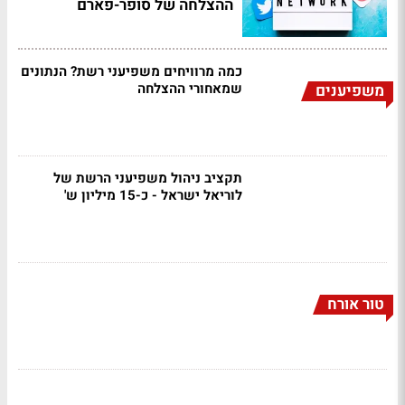
ההצלחה של סופר-פארם
כמה מרוויחים משפיעני רשת? הנתונים
שמאחורי ההצלחה
משפיענים
תקציב ניהול משפיעני הרשת של
לוריאל ישראל - כ-15 מיליון ש'
טור אורח