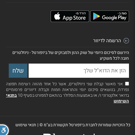
הרשמה לדיוור
הירשם לסיכום היומי של שוק ההון ולמבזקים של ביזפורטל - ניוזלטרים
חובה לכל משקיע
אני מאשר קבלת שני ניוזלטרים, אשר כל אחד מהווה רשימת תפוצה
נפרדת, בנושאים סיכום יומי והתראות חמות וקבלת דיוורים פרסומיים
בדואר אלקטרוני ו/ או באמצעות הסלולר בהתאם למפורט בסעיף 10
בתנאי
השימוש
כל הזכויות שמורות לחברת ביזפורטל תקשורת בע"מ ©
|
תנאי שימוש