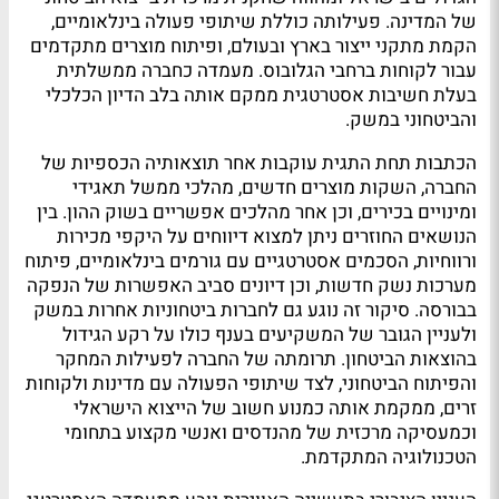
של המדינה. פעילותה כוללת שיתופי פעולה בינלאומיים,
הקמת מתקני ייצור בארץ ובעולם, ופיתוח מוצרים מתקדמים
עבור לקוחות ברחבי הגלובוס. מעמדה כחברה ממשלתית
בעלת חשיבות אסטרטגית ממקם אותה בלב הדיון הכלכלי
והביטחוני במשק.
הכתבות תחת התגית עוקבות אחר תוצאותיה הכספיות של
החברה, השקות מוצרים חדשים, מהלכי ממשל תאגידי
ומינויים בכירים, וכן אחר מהלכים אפשריים בשוק ההון. בין
הנושאים החוזרים ניתן למצוא דיווחים על היקפי מכירות
ורווחיות, הסכמים אסטרטגיים עם גורמים בינלאומיים, פיתוח
מערכות נשק חדשות, וכן דיונים סביב האפשרות של הנפקה
בבורסה. סיקור זה נוגע גם לחברות ביטחוניות אחרות במשק
ולעניין הגובר של המשקיעים בענף כולו על רקע הגידול
בהוצאות הביטחון. תרומתה של החברה לפעילות המחקר
והפיתוח הביטחוני, לצד שיתופי הפעולה עם מדינות ולקוחות
זרים, ממקמת אותה כמנוע חשוב של הייצוא הישראלי
וכמעסיקה מרכזית של מהנדסים ואנשי מקצוע בתחומי
הטכנולוגיה המתקדמת.