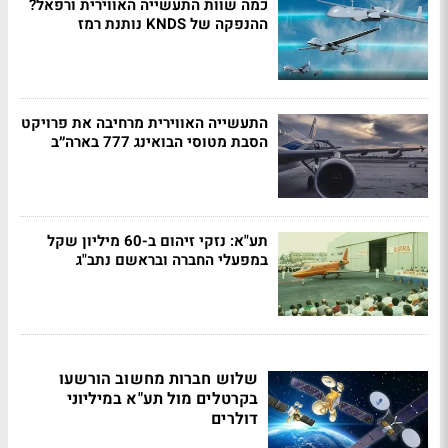
כמה שוות התעשייה האווירית ורפאל?
ההנפקה של KNDS נותנת רמז
התעשייה האווירית מרחיבה את פרויקט
הסבת מטוסי הבואינג 777 בארה״ב
תע"א: נזקי זיהום ב-60 מיליון שקל
במפעלי החברה ובראשם נתב"ג
שלוש חברות מחשוב הורשעו
בקרטלים מול תע"א במיליוני
דולרים