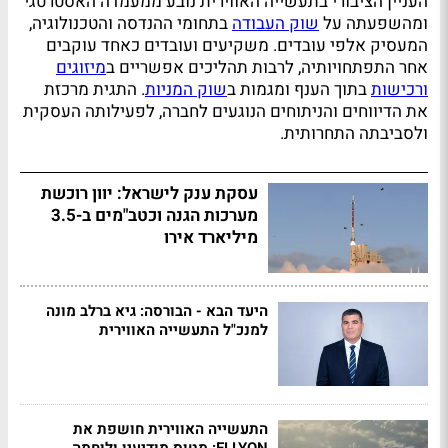
העניין הציבורי בתעשייה האווירית נובע ממעמדה האסטרטגי
ומהשפעתה על
שוק העבודה
בתחומי ההנדסה והטכנולוגיה,
המעסיק אלפי עובדים. משקיעים ועובדים כאחד עוקבים
אחר התפתחויותיה, לרבות תהליכים אפשריים ב
מיזוגים
ורכישות
בתוך הענף ומגמות ב
שוק המניות
. התגית מרכזת
את הדיווחים והניתוחים הנוגעים לחברה, לפעילותה העסקית
ולסביבתה התחרותית.
עסקת ענק לישראל: יוון רוכשת
מערכות הגנה וכטב"מים ב-3.5
מיליארד אירו
היעד הבא - הבורסה: גיא ברלב מונה
למנכ"ל התעשייה האווירית
התעשייה האווירית חושפת את