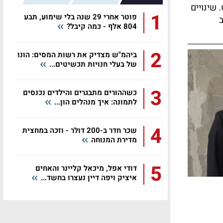
 שינויים
1
פוטר אחרי 29 שנה בלי שימוע, תבע
ב
804 אלף - כמה קיבל?
2
ביהמ"ש מצדיק את רשות המסים: הונו
של בעלי חנויות תכשיטים...
3
כשההורים מתבגרים והילדים נכנסים
לתמונה: איך מנהלים הון...
4
שכר חדר ב-200 דולר - וזכה במחצית
מדירת המנוחה
5
דודי אפל, מיכאל קליינר והאחים
איציק ויפה דיין נעצרו בחשד...