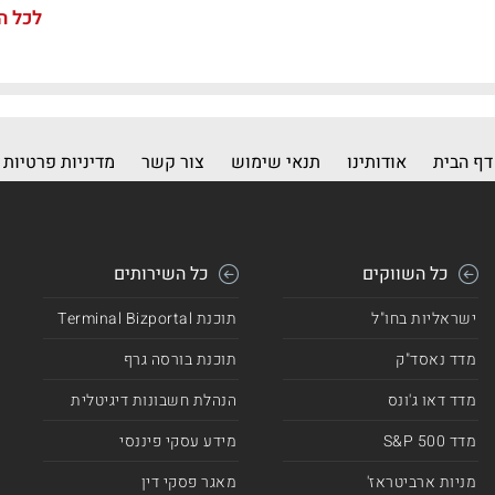
לכל ה
דף הבית
אודותינו
תנאי שימוש
צור קשר
מדיניות פרטיות
כל השווקים
כל השירותים
ישראליות בחו"ל
תוכנת Terminal Bizportal
מדד נאסד"ק
תוכנת בורסה גרף
מדד דאו ג'ונס
הנהלת חשבונות דיגיטלית
מדד 500 S&P
מידע עסקי פיננסי
מניות ארביטראז'
מאגר פסקי דין