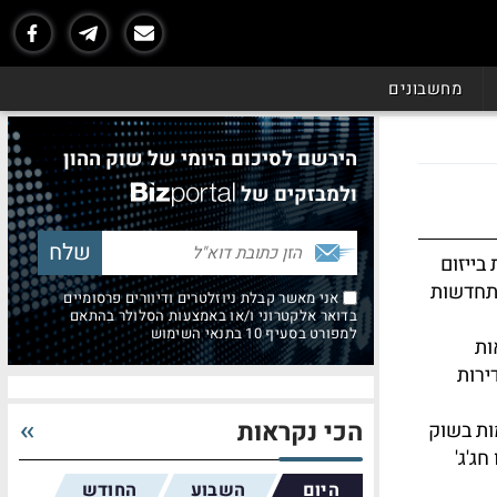
מחשבונים
הירשם לסיכום היומי של שוק ההון
ולמבזקים של
בייזום
התחדשות
אני מאשר קבלת ניוזלטרים ודיוורים פרסומיים
בדואר אלקטרוני ו/או באמצעות הסלולר בהתאם
למפורט בסעיף 10 בתנאי השימוש
ות
ירות
הכי נקראות
ות בשוק
ג'ג'
היום
השבוע
החודש