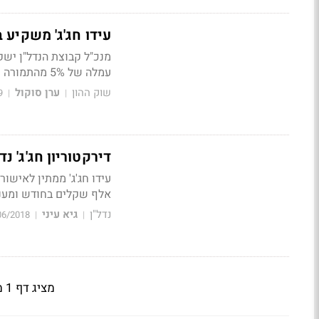
עידו חג'ג' משקיע ביו ניב
עמלה של 5% מהתמורה שתשולם על ידי שלושה מהמשקיעים
שוק ההון
ערן סוקול
9
|
|
דירקטוריון חג'ג' נ
אלף שקלים בחודש ומענק שנתי של 
נדל"ן
גיא עיני
06/2018
|
|
מציג דף 1 מתוך 2