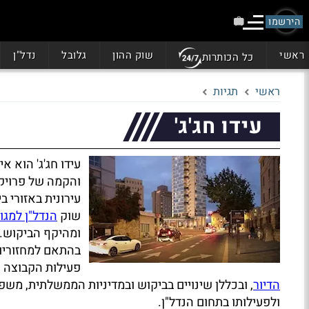
הירשמו
ראשי
שוק ההון
גלובל
נדל"ן
כל הכותרות
ראשי
תגיות
עידו חג'ג'
עידו חג'ג' הוא א
והקמה של פרויקט
עירונית באזורי ב
שוק
הנדל"ן למגו
ומהיקף הביקוש. 
בהתאם למחזוריות
פעילות הקבוצה נ
הדיור
, ובכללן שינויים בביקוש ובמדיניות הממשלתית, משפי
ולפעילותו בתחום הנדל"ן.