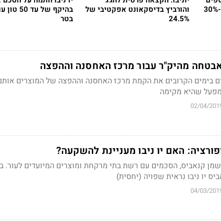
ספים
יוניבו: הקצאה פרטית לחג'ג'
יו ניבו חתמה על הסכם
והורביץ בדיסקאונט אפקטיבי של
בהיקף של עד 0
24.5%
בטר
 אבטחה מהיק"ר עבור מרכז האחסנה וההפצה
ם בימים הקרובים את הקמת מרכז האחסנה וההפצה של המוצרים אותם
מפעל שהיא מקימה
02/04/201
ורציה: האם יו ניבו מעניינת להשקעה?
מן קנאביס, הסכמים עם רשת בתי מרקחת ומוצרים המיועדים לעור. ב
ס יו ניבו נראית שפויה (יחסית)
04/03/201