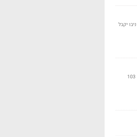
מנכ"ל יו ניבו יקבל
עידו חג'ג' ממתין לאישור האסיפה הכללית של קבוצת חג'ג' לחידוש החוזה שלו שכולל שכר של 103