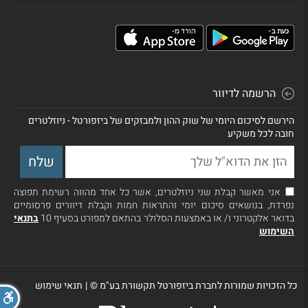
הרשמה לדיוור
הירשם לסיכום היומי של שוק ההון ולמבזקים של ביזפורטל - ניוזלטרים
חובה לכל משקיע
אני מאשר קבלת שני ניוזלטרים, אשר כל אחד מהווה רשימת תפוצה
נפרדת, בנושאים סיכום יומי והתראות חמות וקבלת דיוורים פרסומיים
בדואר אלקטרוני ו/ או באמצעות הסלולר בהתאם למפורט בסעיף 10
בתנאי
השימוש
כל הזכויות שמורות לחברת ביזפורטל תקשורת בע"מ ©
|
תנאי שימוש