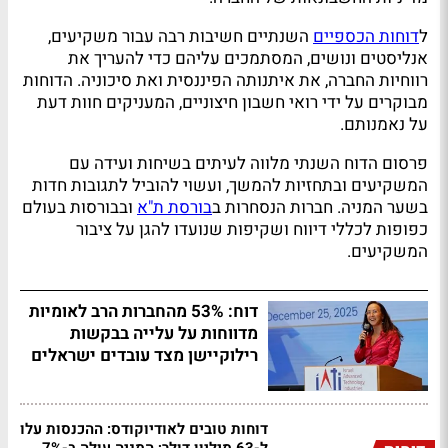
ל
דוחות הכספיים
השנתיים חשיבות רבה עבור משקיעים,
אנליסטים ונושים, המסתמכים עליהם כדי להעריך את
רווחיות החברה, את איתנותה הפיננסית ואת סיכוניה. הדוחות
מבוקרים על ידי רואי חשבון חיצוניים, המעניקים חוות דעת
על נאמנותם.
פרסום הדוח השנתי מלווה לעיתים בשיחות ועידה עם
המשקיעים ובתחזיות להמשך, ועשוי להוביל לתגובות חדות
בשער המניה. חברות הנסחרות ב
בורסת ת"א
ובבורסות בעולם
כפופות לכללי דיווח ושקיפות שנועדו להגן על ציבור
המשקיעים.
דוח: 53% מהחברות הרב לאומיות
מדווחות על עלייה בבקשות
רילוקיישן מצד עובדים ישראלים
דוחות טובים לאודיוקודס: ההכנסות עלו