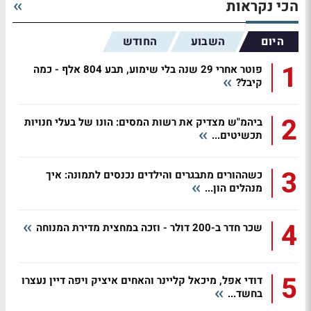
הכי נקראות
היום
השבוע
החודש
1
פוטר אחרי 29 שנה בלי שימוע, תבע 804 אלף - כמה
קיבל?
2
ביהמ"ש מצדיק את רשות המסים: הונו של בעלי חנויות
תכשיטים...
3
כשההורים מתבגרים והילדים נכנסים לתמונה: איך
מנהלים הון...
4
שכר חדר ב-200 דולר - וזכה במחצית מדירת המנוחה
5
דודי אפל, מיכאל קליינר והאחים איציק ויפה דיין נעצרו
בחשד...