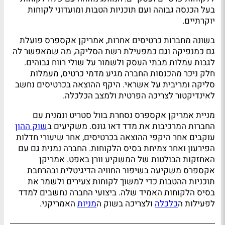
בעל הכנסה גבוהה ועם תוכניות הטבות ומועדוני לקוחות
יוקרתיים.
בשונה מחברות כרטיסים אחרות, אמריקן אקספרס פועלת
גם כמנפיקה וגם כמפעילת רשת הסליקה, מה שמאפשר לה
לגבות עמלות מבתי העסק ולשמור על שולי רווח גבוהים.
חלק ניכר מהכנסות החברה מגיע מדמי כרטיס, מעמלות
סליקה ומריבית על אשראי. היקף ההוצאה בכרטיסים נחשב
לאינדיקטור לצריכה הפרטית ולמצב הכלכלה.
מניית אמריקן אקספרס נסחרת בוול סטריט ונמנית עם
החברות המרכיבות את מדד דאו גונס. משקיעים ב
שוק ההון
עוקבים אחר היקפי ההוצאה בכרטיסים, אחר שיעורי חדלות
הפירעון ואחר צמיחת בסיס הלקוחות. החברה נמנית גם עם
האחזקות הבולטות של המשקיע וורן באפט. אמריקן
אקספרס משקיעה בשיפור החוויה הדיגיטלית ובהרחבת
תוכניות ההטבות כדי למשוך לקוחות צעירים ולשמר את
בסיס הלקוחות האמיד שלה. ביצועי החברה נחשבים למדד
לפעילות ה
כלכלה
ולצריכה בשוק ה
מניות
האמריקני.