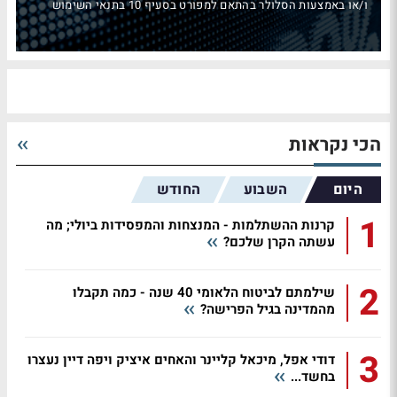
ו/או באמצעות הסלולר בהתאם למפורט בסעיף 10 בתנאי השימוש
הכי נקראות
היום
השבוע
החודש
1
קרנות ההשתלמות - המנצחות והמפסידות ביולי; מה
עשתה הקרן שלכם?
2
שילמתם לביטוח הלאומי 40 שנה - כמה תקבלו
מהמדינה בגיל הפרישה?
3
דודי אפל, מיכאל קליינר והאחים איציק ויפה דיין נעצרו
בחשד...