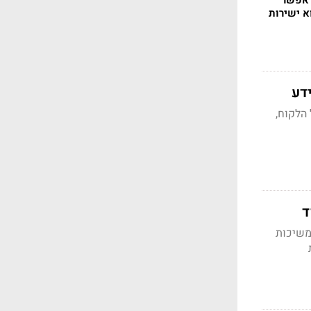
שות ני"ע: במקום PDF אפשר
א ישירות
דע
 של הלקוח,
ד
משיכות
 גישת