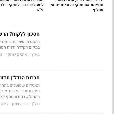
יו"ר הרשות לני"ע, ענת גואטה,
מחליף לענת גואטה: המשנה
מסיימת את תפקידה ובינתיים אין
ליועמ"ש בדרך לתפקיד יו"ר
מחליף
ני"ע
חסכון ללקוח? הרשו
במקום הקלדה ידנית הפתו
בארץ
איציק יצחקי
23
|
|
חברות הנדל"ן תדוו
תאגידים שפועלים בתחום 
ההנהלה, כמידע נוסף לצד FFO לפי גישת הרש
נדל"ן
דור עצמון
/2023
|
|