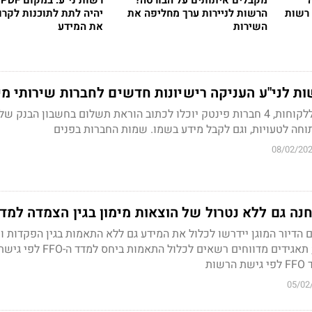
מקבלים איתותים על הבורסה?
ר
 רשות
הרשות לניירות ערך מחליפה את
יהיה לתת לתוכנות לקרו
השירות
את המידע
ת לני"ע העניקה רישיונות חדשים לחברות שירותי מי
במסגרת השירות שיתנו ללקוחות, 4 חברות פינטק יוכלו לכתוב הוראת תשלום בחשבון הבנק
חה לטעויות, וגם לקבל מידע בשמו. שמות החברות בפנים
08/02/20
חנה גם ללא נטרול של הוצאות מימון בגין הצמדה למד
הדיור המוגן יידרשו לכלול את המידע גם ללא התאמות בגין הפקדות ו
פיקדונות בבתי דיור מוגן; תאגידים מדווחים רשאים לכלול התאמות ביחס למדד ה-FFO לפי
ות
05/02