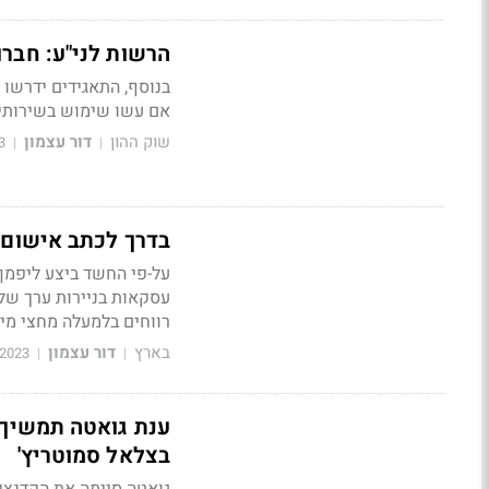
הרשות לני"ע: חברו
בנוסף, התאגידים ידרשו 
אם עשו שימוש בשירותי מ
שוק ההון
דור עצמון
3
|
|
בדרך לכתב אישום?
על-פי החשד ביצע ליפמן,
עסקאות בניירות ערך של 
רווחים בלמעלה מחצי מיל
בארץ
דור עצמון
/2023
|
|
ענת גואטה תמשיך ל
בצלאל סמוטריץ'