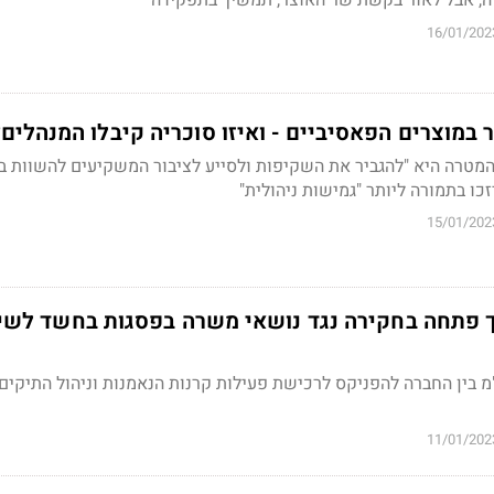
ה, אבל לאור בקשת שר האוצר, תמשיך בתפקידה
16/01/202
 במוצרים הפאסיביים - ואיזו סוכריה קיבלו המנהלים
 המטרה היא "להגביר את השקיפות ולסייע לציבור המשקיעים להשוות בי
כו בתמורה ליותר "גמישות ניהולית"
15/01/202
ך פתחה בחקירה נגד נושאי משרה בפסגות בחשד לשי
מ בין החברה להפניקס לרכישת פעילות קרנות הנאמנות וניהול התיקים
11/01/202