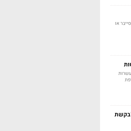
ייבר או
ות
עשרות
פת
לבקשת