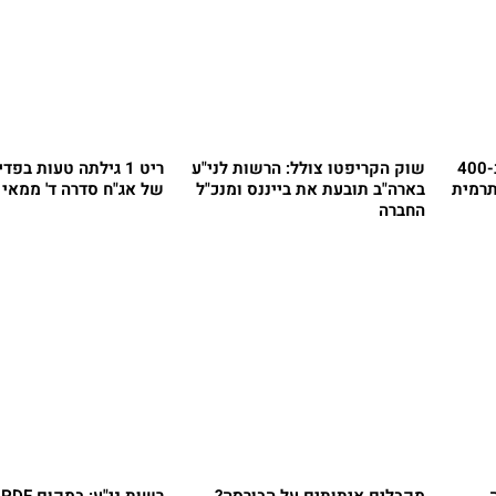
הרשות לניירות ערך קנסה ב-400
שוק הקריפטו צולל: הרשות לני"ע
ריט 1 גילתה טעות בפד
תרמית
בארה"ב תובעת את בייננס ומנכ"ל
של אג"ח סדרה ד' ממאי 2020
החברה