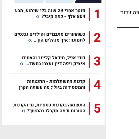
1
פוטר אחרי 29 שנה בלי שימוע, תבע
יה זוכות
804 אלף - כמה קיבל?
2
כשההורים מתבגרים והילדים נכנסים
לתמונה: איך מנהלים הון...
3
דודי אפל, מיכאל קליינר והאחים
איציק ויפה דיין נעצרו בחשד...
4
קרנות ההשתלמות - המנצחות
והמפסידות ביולי; מה עשתה הקרן
שלכם?
5
התשואה בקרנות כספיות, מי הקרנות
הטובות וכמה תקבלו בהמשך?