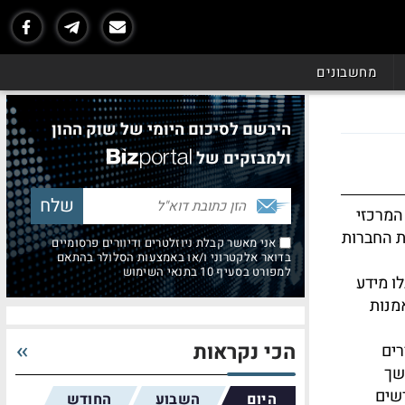
מחשבונים
הירשם לסיכום היומי של שוק ההון
ולמבזקים של
המרכזי
ת החברות
אני מאשר קבלת ניוזלטרים ודיוורים פרסומיים
בדואר אלקטרוני ו/או באמצעות הסלולר בהתאם
למפורט בסעיף 10 בתנאי השימוש
ו מידע
מנות
הכי נקראות
רים
שך
שים
היום
השבוע
החודש