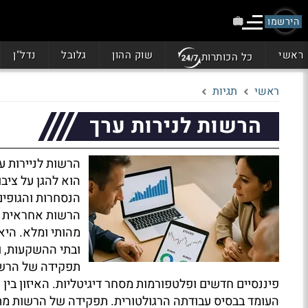
הירשמו
ראשי
שוק ההון
גלובל
נדל"ן
כל הכותרות
ראשי
תגיות
הרשות לנירות ערך
הרשות לניירות ע
הוא להגן על ציב
הנסחרות והגופים
הרשות אחראית על
מהותי ומלא. היא
ובתי ההשקעות, ו
תפקידה של הרשו
פיננסיים חדשים ופלטפורמות מסחר דיגיטליות. האיזון בין 
העומד בבסיס עבודתה הרגולטורית. תפקידה של הרשות מת