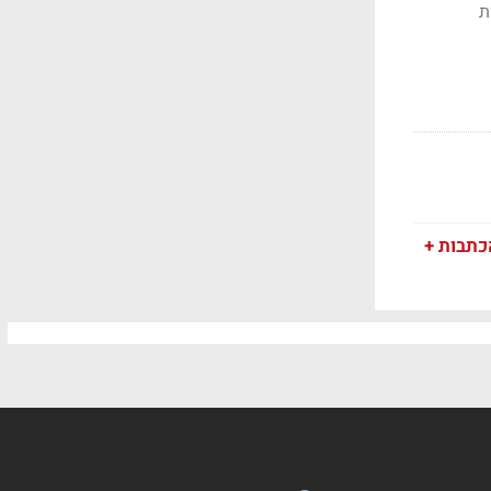
ת
כתבות +