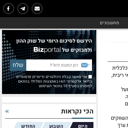
מחשבונים
הירשם לסיכום היומי של שוק ההון
ולמבזקים של
הכלכלית
ריבית,
אני מאשר קבלת ניוזלטרים ודיוורים פרסומיים
בדואר אלקטרוני ו/או באמצעות הסלולר בהתאם
למפורט בסעיף 10 בתנאי השימוש
על
ה
ם
הכי נקראות
השווקים
 ערך
היום
השבוע
החודש