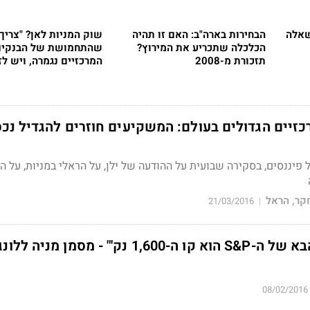
"ב ב-2016: השאלה
הבחירות בארה"ב: האם זו תהיה
שוק המניות לאן? "צריך 
הכלכלה שתכריע את המירוץ?
שהתחמושת של הבנקים
תזכורת מ-2008
המרכזיים נגמרה, ויש לז
השלכות" - צפו בראיון
כזיים הגדולים בעולם: המשקיעים חוזרים להגדיל נכ
ננסים, בסקירה שבועית על ההודעה של ילן, על הראלי במניות, על ה
ר, הראל
21/03/2016
|
מאיר ברק: "היעד הבא של ה-S&P הוא קו ה-1,600 נק'" - מסמן 
08/02/2016