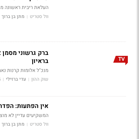
העלאת ריבית ראשונה מז
וול סטריט
מתן בן ברוך
|
ברק גרשוני מסמן 
TV
בראיון
מנכ"ל אלומות קרנות נאמנות בראיון ל-BizTV על השלכות
שוק ההון
עדי ברזילי
5
|
|
אין הפתעות: הפדר
המשקיעים עדיין לא מוצ
וול סטריט
מתן בן ברוך
|