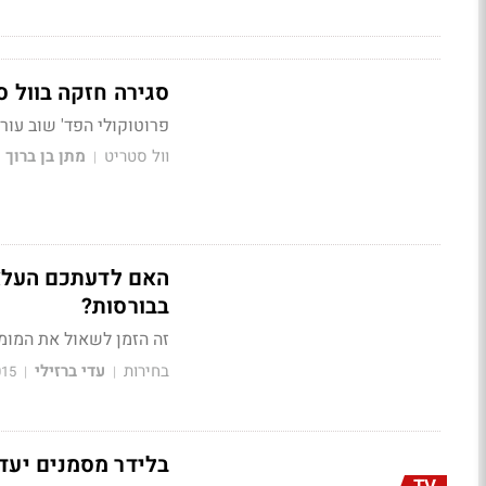
סגירה חזקה בוול סטריט: הנא
פרוטוקולי הפד' שוב עורר
וול סטריט
מתן בן ברוך
|
האם לדעתכם העלאת
בבורסות?
זה הזמן לשאול את המומח
בחירות
עדי ברזילי
015
|
|
בלידר מסמנים יעד