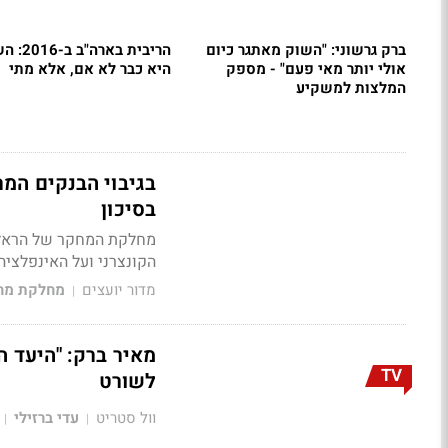
ברק גרשוני: "השוק מאתגר כיום
הריבית בארה
אולי יותר מאי פעם" - מספק
היא כבר לא אם, אלא מתי
המלצות למשקיע
בגיבוי הבנקים המר
בסיכון
מחלקת המחקר של הראל פי
הקונצרני ועל האינפלציה
מדור יועצים
מחלקת מחק
|
TV
לשורט
וול סטריט
עדי ברזילי
|
|