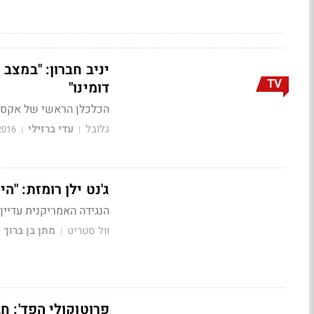
TV
דומינו"
הכלכלן הראשי של אקסלנס בראיון ל-BizTV על הסיטואציה בשווק
גלובל
עדי ברזילי
2016
|
|
ג'נט ילן רומזת: "
הנגידה האמריקנית עדיין
וול סטריט
מתן בן ברוך
|
פרוטוקולי הפד': ח