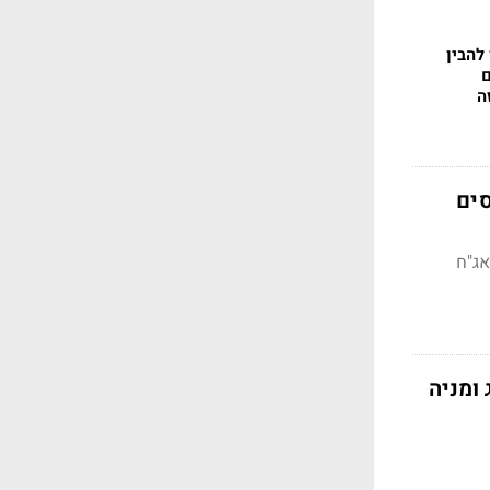
להבין
ה
סים
אג"ח
מניה ללונג ומניה