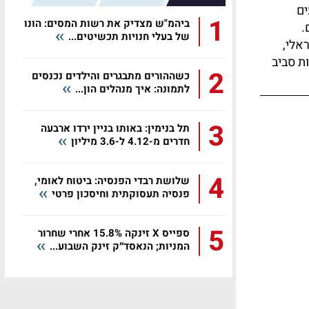
ים
1
ביהמ"ש מצדיק את רשות המסים: הונו
.
של בעלי חנויות תכשיטים...
אלי,
ת סביב
2
כשההורים מתבגרים והילדים נכנסים
לתמונה: איך מנהלים הון...
3
תל בנימין: באותו בניין ירדו ארבעה
חדרים מ-4.12 ל-3.6 מיליון
4
שלושת רבדי הפנסיה: ביטוח לאומי,
פנסיה תעסוקתית וחיסכון פרטי
5
ספייס X זינקה 15.8% אחרי שחרור
המניות; הנאסד״ק זינק השבוע...