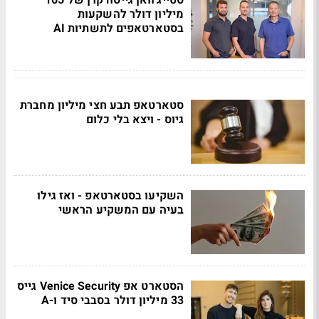
סטייג'וואן גייסה קרן של 165
מיליון דולר להשקעות
בסטארטאפים לתשתיות AI
סטארטאפ תבע חצי מיליון מחברת
גיוס - ויצא בלי כלום
השקיעו בסטארטאפ - ואז גילו
בעיה עם המשקיע הראשי
הסטארט אפ Venice Security גייס
33 מיליון דולר בסבבי סיד ו-A