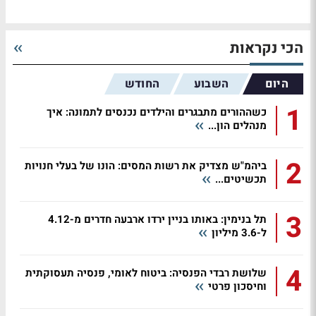
הכי נקראות
היום
השבוע
החודש
1
כשההורים מתבגרים והילדים נכנסים לתמונה: איך
מנהלים הון...
2
ביהמ"ש מצדיק את רשות המסים: הונו של בעלי חנויות
תכשיטים...
3
תל בנימין: באותו בניין ירדו ארבעה חדרים מ-4.12
ל-3.6 מיליון
4
שלושת רבדי הפנסיה: ביטוח לאומי, פנסיה תעסוקתית
וחיסכון פרטי