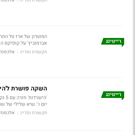
תקשורת ומדיה
אלכסנדר
|
רייטינג
אברמוביץ' על קופיקס הניב 2%
תקשורת ומדיה
אלכסנדר
|
השקה פושרת ל'היש
רייטינג
'הישרדות' חזרה עם 5 נק' פחות מהשקת העונה הקודמת לפני שנה וחצי. 10.2% ל'גב האומה' מירושלים.
יום ו':
שיא שלילי של שנת
תקשורת ומדיה
אלכסנדר
|