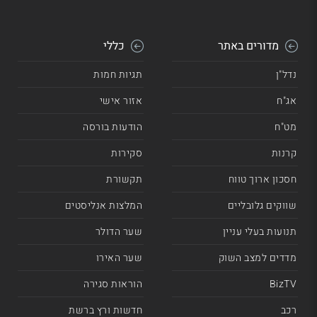
מדורים באתר
כללי
נדל"ן
תגיות חמות
אג"ח
אזור אישי
מט"ח
הודעות בורסה
קרנות
סקירות
חסכון ארוך טווח
תקשורת
שווקים גלובליים
המלצות אנליסטים
תנועות בעלי עניין
שער הדולר
מדדים למצב השוק
שער האירו
BizTV
הוראות סגירה
רכב
חדשות ורץ ברשת