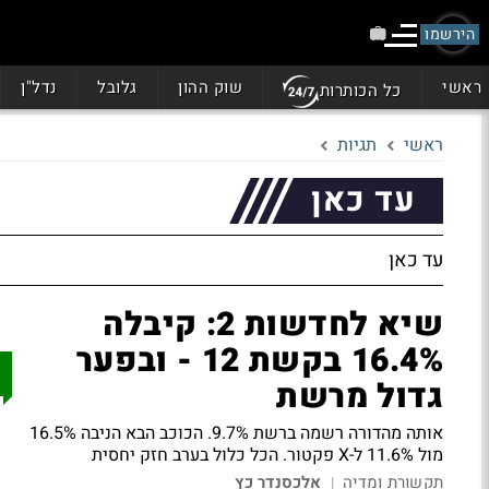
הירשמו
ראשי
שוק ההון
גלובל
נדל"ן
כל הכותרות
ראשי
תגיות
עד כאן
עד כאן
שיא לחדשות 2: קיבלה
16.4% בקשת 12 - ובפער
גדול מרשת
אותה מהדורה רשמה ברשת 9.7%. הכוכב הבא הניבה 16.5%
מול 11.6% ל-X פקטור. הכל כלול בערב חזק יחסית
תקשורת ומדיה
אלכסנדר כץ
|