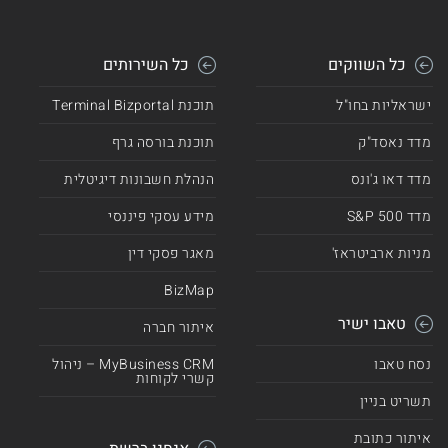
כל השווקים
כל השירותים
ישראליות בחו"ל
תוכנת Terminal Bizportal
מדד נאסד"ק
תוכנת בורסה גרף
מדד דאו ג'ונס
הנהלת חשבונות דיגיטלית
מדד 500 S&P
מידע עסקי פיננסי
מניות ארביטראז'
מאגר פסקי דין
BizMap
טאבו ישיר
איתור חברה
נסח טאבו
MyBusiness CRM – ניהול
קשרי לקוחות
תשריט בניין
איתור כתובת