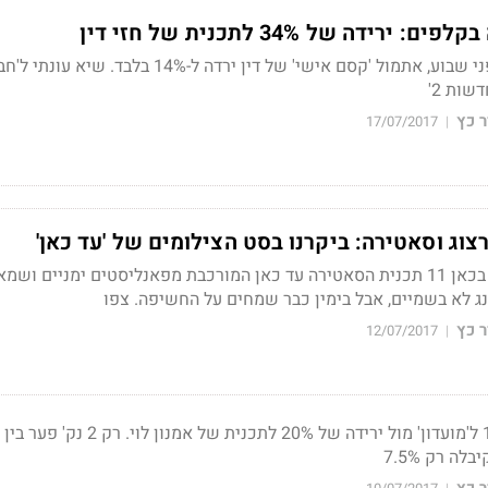
ידה של 34% לתכנית של חזי דין
אחרי שקיבלה 21.3% לפני שבוע, אתמול 'קסם אישי' של דין ירדה ל-14% בל
שות 2'
 כץ
17/07/2017
|
רצוג וסאטירה: ביקרנו בסט הצילומים של 'עד כאן'
פעמיים בשבוע משודרת בכאן 11 תכנית הסאטירה עד כאן המורכבת מפאנליסטים ימניים וש
נג לא בשמיים, אבל בימין כבר שמחים על החשיפה.
צפו
 כץ
12/07/2017
|
התחזקות של כמעט 15% ל'מועדון' מול ירידה של 20% לתכנית 