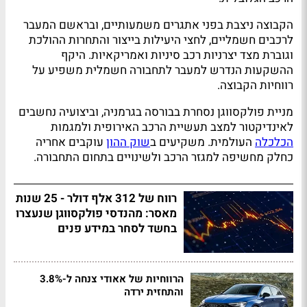
הקבוצה ניצבת בפני אתגרים משמעותיים, ובראשם המעבר
לרכבים חשמליים, לחצי היעילות בייצור והתחרות ההולכת
וגוברת מצד יצרניות רכב סיניות ואמריקאיות. היקף
ההשקעות הנדרש למעבר לתחבורה חשמלית משפיע על
רווחיות הקבוצה.
מניית פולקסווגן נסחרת בבורסה בגרמניה, וביצועיה נחשבים
לאינדיקטור למצב תעשיית הרכב האירופית ולמגמות
הכלכלה
העולמית. משקיעים ב
שוק ההון
עוקבים אחריה
כחלק מחשיפה למגזר הרכב ולשינויים בתחום התחבורה.
רווח של 312 אלף דולר - 25 שנות
מאסר: מהנדסי פולקסווגן שנעצרו
בחשד לסחר במידע פנים
הרווחיות של אאודי צנחה ל-3.8%
והתחזית ירדה