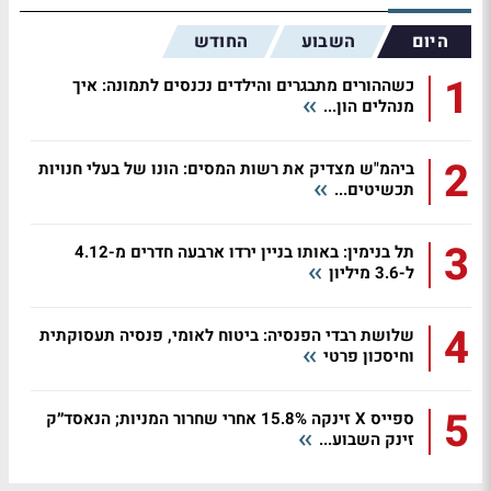
היום
השבוע
החודש
1
כשההורים מתבגרים והילדים נכנסים לתמונה: איך
מנהלים הון...
2
ביהמ"ש מצדיק את רשות המסים: הונו של בעלי חנויות
תכשיטים...
3
תל בנימין: באותו בניין ירדו ארבעה חדרים מ-4.12
ל-3.6 מיליון
4
שלושת רבדי הפנסיה: ביטוח לאומי, פנסיה תעסוקתית
וחיסכון פרטי
5
ספייס X זינקה 15.8% אחרי שחרור המניות; הנאסד״ק
זינק השבוע...