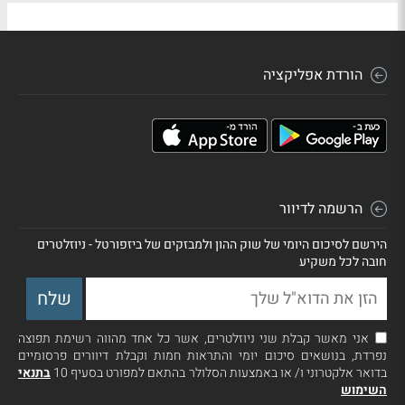
הורדת אפליקציה
הרשמה לדיוור
הירשם לסיכום היומי של שוק ההון ולמבזקים של ביזפורטל - ניוזלטרים
חובה לכל משקיע
אני מאשר קבלת שני ניוזלטרים, אשר כל אחד מהווה רשימת תפוצה
נפרדת, בנושאים סיכום יומי והתראות חמות וקבלת דיוורים פרסומיים
בדואר אלקטרוני ו/ או באמצעות הסלולר בהתאם למפורט בסעיף 10
בתנאי
השימוש