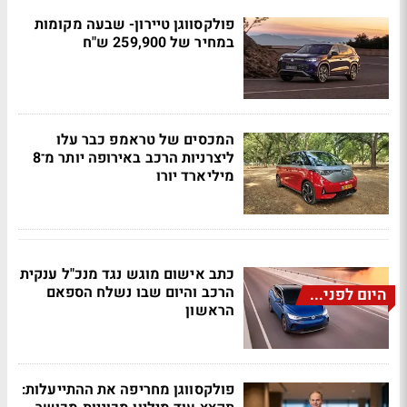
פולקסווגן טיירון- שבעה מקומות
במחיר של 259,900 ש"ח
המכסים של טראמפ כבר עלו
ליצרניות הרכב באירופה יותר מ־8
מיליארד יורו
כתב אישום מוגש נגד מנכ"ל ענקית
הרכב והיום שבו נשלח הספאם
היום לפני...
הראשון
פולקסווגן מחריפה את ההתייעלות: