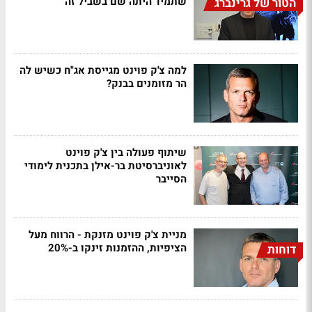
שתמיד היתה שם בשביל זה
הטור של גרינברג
למה צ'ק פוינט מגייסת אג"ח כשיש לה
הר מזומנים בבנק?
שיתוף פעולה בין צ'ק פוינט
לאוניברסיטת בר-אילן בתכנית לימודי
הסייבר
מניית צ'ק פוינט מזנקת - הרווח מעל
הציפיות, ההזמנות זינקו ב-20%
דוחות