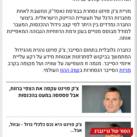
מניית צ'ק פוינט נסחרת בבורסת נאסד"ק ונחשבת לאחת
מחברות הדגל של תעשיית ההייטק הישראלית. ביצועי
החברה נמדדים בין היתר לפי קצב גידול ההכנסות, המעבר
למודל מבוסס מנויים בענן ורמת הרווחיות הגבוהה המאפיינת
אותה.
כחברה גלובלית בתחום הסייבר, צ'ק פוינט נהנית מהגידול
המתמשך בביקוש לפתרונות אבטחת מידע על רקע עליית
איומי הסייבר. מגמה זו משפיעה על שוויה ועל מקומה בקרב
מניות
הסייבר הנסחרות ב
שוק ההון
העולמי.
צ׳ק פוינט עקפה את הצפי ברווח,
אבל פספסה במעט בהכנסות
צ'ק פוינט היא נכס כלכלי גדול - ובזול,
אבל...
הטור של גרינברג