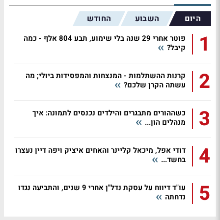
היום
השבוע
החודש
1
פוטר אחרי 29 שנה בלי שימוע, תבע 804 אלף - כמה
קיבל?
2
קרנות ההשתלמות - המנצחות והמפסידות ביולי; מה
עשתה הקרן שלכם?
3
כשההורים מתבגרים והילדים נכנסים לתמונה: איך
מנהלים הון...
4
דודי אפל, מיכאל קליינר והאחים איציק ויפה דיין נעצרו
בחשד...
5
עו"ד דיווח על עסקת נדל"ן אחרי 9 שנים, והתביעה נגדו
נדחתה