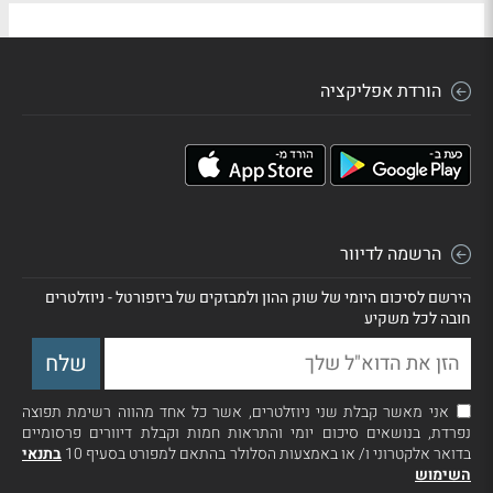
הורדת אפליקציה
הרשמה לדיוור
הירשם לסיכום היומי של שוק ההון ולמבזקים של ביזפורטל - ניוזלטרים
חובה לכל משקיע
אני מאשר קבלת שני ניוזלטרים, אשר כל אחד מהווה רשימת תפוצה
נפרדת, בנושאים סיכום יומי והתראות חמות וקבלת דיוורים פרסומיים
בדואר אלקטרוני ו/ או באמצעות הסלולר בהתאם למפורט בסעיף 10
בתנאי
השימוש