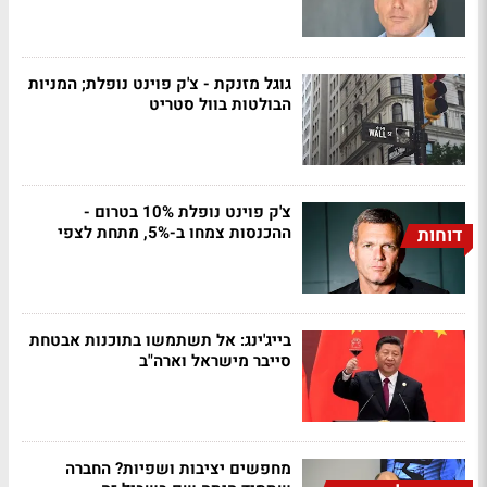
גוגל מזנקת - צ'ק פוינט נופלת; המניות
הבולטות בוול סטריט
צ'ק פוינט נופלת 10% בטרום -
ההכנסות צמחו ב-5%, מתחת לצפי
דוחות
בייג'ינג: אל תשתמשו בתוכנות אבטחת
סייבר מישראל וארה"ב
מחפשים יציבות ושפיות? החברה