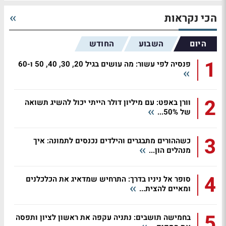
הכי נקראות
היום
השבוע
החודש
1
פנסיה לפי עשור: מה עושים בגיל 20, 30, 40, 50 ו-60
2
וורן באפט: עם מיליון דולר הייתי יכול להשיג תשואה
של 50%...
3
כשההורים מתבגרים והילדים נכנסים לתמונה: איך
מנהלים הון...
4
סופר אל ניניו בדרך: התרחיש שמדאיג את הכלכלנים
ומאיים להצית...
5
בחמישה תושבים: נתניה עקפה את ראשון לציון ותפסה