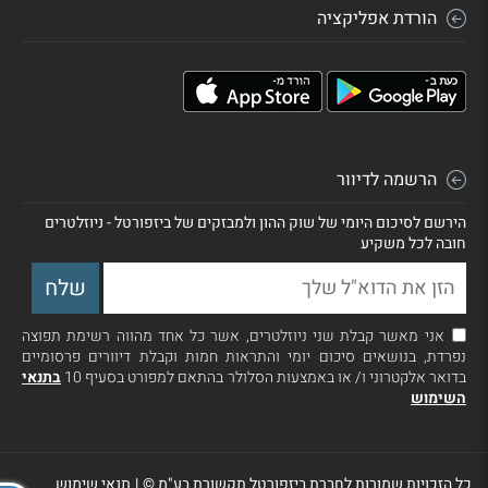
הורדת אפליקציה
הרשמה לדיוור
הירשם לסיכום היומי של שוק ההון ולמבזקים של ביזפורטל - ניוזלטרים
חובה לכל משקיע
אני מאשר קבלת שני ניוזלטרים, אשר כל אחד מהווה רשימת תפוצה
נפרדת, בנושאים סיכום יומי והתראות חמות וקבלת דיוורים פרסומיים
בדואר אלקטרוני ו/ או באמצעות הסלולר בהתאם למפורט בסעיף 10
בתנאי
השימוש
כל הזכויות שמורות לחברת ביזפורטל תקשורת בע"מ ©
|
תנאי שימוש