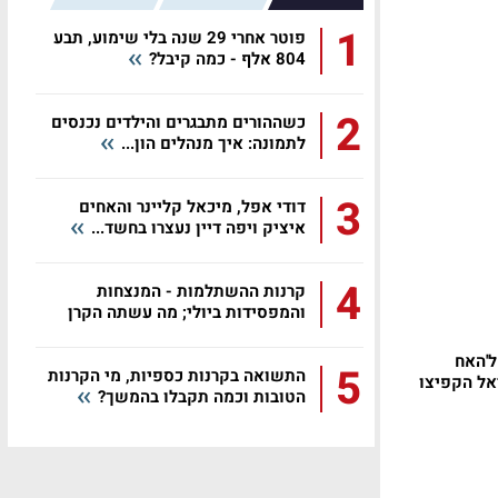
1
פוטר אחרי 29 שנה בלי שימוע, תבע
804 אלף - כמה קיבל?
2
כשההורים מתבגרים והילדים נכנסים
לתמונה: איך מנהלים הון...
3
דודי אפל, מיכאל קליינר והאחים
איציק ויפה דיין נעצרו בחשד...
4
קרנות ההשתלמות - המנצחות
והמפסידות ביולי; מה עשתה הקרן
שלכם?
פשבוע רותח: 31.9% ל'האח
5
התשואה בקרנות כספיות, מי הקרנות
יאל הקפיצו
הטובות וכמה תקבלו בהמשך?