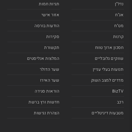
נדל"ן
תגיות חמות
אג"ח
אזור אישי
מט"ח
הודעות בורסה
קרנות
סקירות
חסכון ארוך טווח
תקשורת
שווקים גלובליים
המלצות אנליסטים
תנועות בעלי עניין
שער הדולר
מדדים למצב השוק
שער האירו
BizTV
הוראות סגירה
רכב
חדשות ורץ ברשת
מטבעות דיגיטליים
הצהרת נגישות