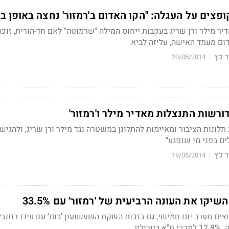
פצים על העגלה: "הקו האדום ב'רמזור' נחצה באופן בו
ר מילר ורן שריג בעקבות ייחוס המילה "שרמוטה" לאם חד-הורית, זוכה
דום מעמד האישה, עליזה לביא
 כץ
20/05/2014
|
ורשות התנצלות מאדיר מילר ו'רמזור'
תלונות הציבור ומאיימות להתלונן במשטרה נגד מילר ורן שריג, ולהגיש
ם בפני מי שנפגע"
 כץ
19/05/2014
|
יקו את העונה הרביעית של 'רמזור' עם 33.5%
צים מערב יום חמישי, גם בזכות השקת השעשועון 'בום' עם עידו רוזנבל
וליג