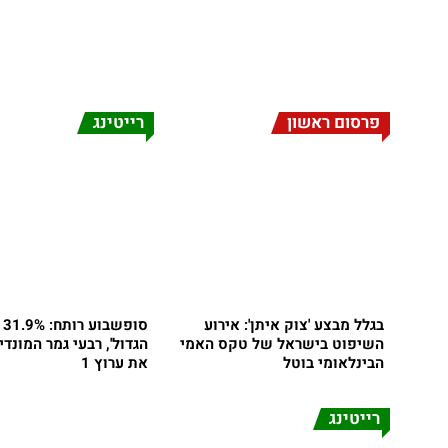
פרסום ראשון
רייטינג
בגלל מבצע 'צוק איתן': אירוע
סו
השיפוט בישראל של טקס האמי
הגדול', רבעי גמר המונד
הבינלאומי בוטל
את ערוץ 1
רייטינג