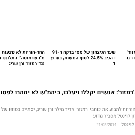
זור'
שער הניצחון של מסי בדקה ה-91
החד-הוריות לא נרגעות
דרכה
- הניב 24.5% לסוף המשחק בערוץ
מ"השרמוטה": התלוננו 
1
נגד 'רמזור' ורן שריג
זור': אנשים יקללו ויעלבו, ביהמ"ש לא ימהרו לפסו
יות לתבוע את כותבי 'רמזור' אדיר מילר ורן שריג, יסתיים בסופו של 
ן לוינטל מסביר מדוע
 לוינטל
21/05/2014
|