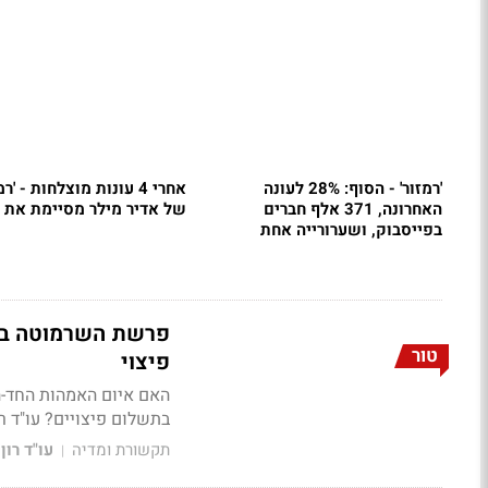
'רמזור' - הסוף: 28% לעונה
אחרי 4 עונות מוצלחות - 'רמ
האחרונה, 371 אלף חברים
של אדיר מילר מסיימת את 
בפייסבוק, ושערורייה אחת
פרשת השרמוטה ב'רמ
טור
פיצוי
האם איום האמהות החד-הור
בתשלום פיצויים? עו"ד רו
תקשורת ומדיה
עו"ד רון
|