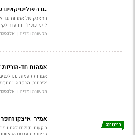
גם הפוליטיקאים קו
המאבק של אמהות נגד אדי
לתמיכת יו"ר הוועדה לקי
תקשורת ומדיה
אלכסנדר
|
אמהות חד-הוריות ד
אמהות זועמות פנו לנציב 
אזרחית. ההפקה: "מתנצלי
תקשורת ומדיה
אלכסנדר
|
אמיר, איצקו וחפר הש
רייטינג
ב'קשת' יכולים להיות מרו
ברצועת הפריים הראשונה. 12.8% למכבי ת"א ביור