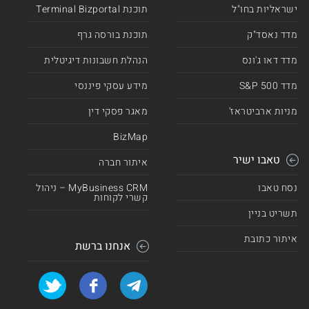
ישראליות בחו"ל
תוכנת Terminal Bizportal
מדד נאסד"ק
תוכנת בורסה גרף
מדד דאו ג'ונס
הנהלת חשבונות דיגיטלית
מדד 500 S&P
מידע עסקי פיננסי
מניות ארביטראז'
מאגר פסקי דין
BizMap
טאבו ישיר
איתור חברה
נסח טאבו
MyBusiness CRM – ניהול
קשרי לקוחות
תשריט בניין
איתור כתובת
אנחנו ברשת