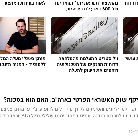
צמוח והדוח
בהמלצת "תשואת יתר" ומחיר יעד
לאחר בחירות האמצע
של 600 דולר; לדבריו אז'ור,
קופיילוט ומגמת
 עושי
וול סטריט מתעלמת מהמלחמה:
מורגן סטנלי מעלה המל
הדוחות החזקים של הטכנולוגיה
ללמונייד - המניה מזנקת 4%
דוחפים את השוק למעלה
תפח
לטריליונים
והסימנים
ללחץ
מתחילים
להופיע. ג'יי פי מורגן צמצ
להלוואות לקרנות, חלקן קשורות לחברות תוכנה שנפגעו מסנטימנט של
12/0