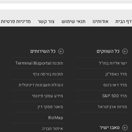
דף הבית
אודותינו
תנאי שימוש
צור קשר
מדיניות פרטיות
כל השווקים
כל השירותים
ישראליות בחו"ל
תוכנת Terminal Bizportal
מדד נאסד"ק
תוכנת בורסה גרף
מדד דאו ג'ונס
הנהלת חשבונות דיגיטלית
מדד 500 S&P
מידע עסקי פיננסי
מניות ארביטראז'
מאגר פסקי דין
BizMap
טאבו ישיר
איתור חברה