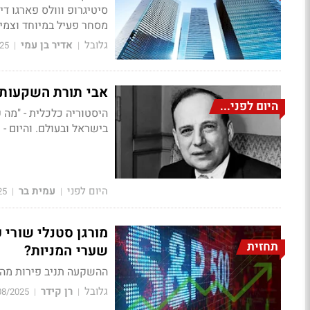
סיטיגרופ ווולס פארגו די
מסחר פעיל במיוחד וצמי
גלובל
אדיר בן עמי
25
|
|
אבי תורת השקעות הער
היום לפני...
היסטוריה כלכלית - "מה 
בישראל ובעולם. והיום - על ה
היום לפני
עמית בר
25
|
|
תחזית
שערי המניות?
ההשקעה תניב פירות מהירים 
גלובל
רן קידר
08/2025
|
|