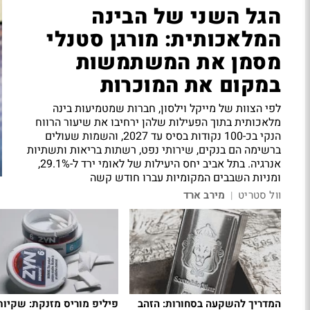
הגל השני של הבינה
המלאכותית: מורגן סטנלי
מסמן את המשתמשות
במקום את המוכרות
לפי הצוות של מייקל וילסון, חברות שמטמיעות בינה
מלאכותית בתוך הפעילות שלהן ירחיבו את שיעור הרווח
הנקי בכ-100 נקודות בסיס עד 2027, והשמות שעולים
ברשימה הם בנקים, שירותי נפט, רשתות בריאות ותשתיות
אנרגיה. בתל אביב יחס היעילות של לאומי ירד ל-29.1%,
ומניות השבבים המקומיות עברו חודש קשה
וול סטריט
מירב ארד
|
המדריך להשקעה בסחורות: הזהב
פיליפ מוריס מזנקת: שקיות