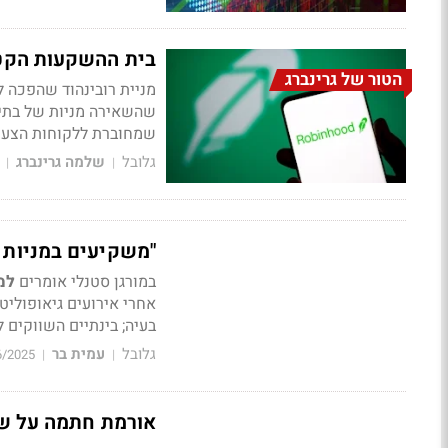
בית ההשקעות הקטן
הטור של גרינברג
מניית רובינהוד שהפכה 
שהשאירה מניות של בתי 
שמחוברת ללקוחות הצעי
גלובל
שלמה גרינברג
|
|
"משקיעים במניות -
במורגן סטנלי אומרים
למ
בעיה; בינתיים השווקים
גלובל
עמית בר
6/2025
|
|
אורמת חתמה על שותפות מס