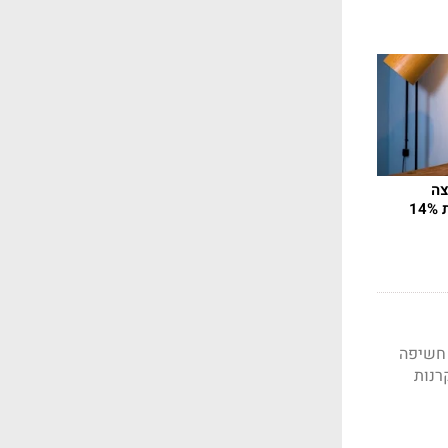
צה
1
ם חשיפה
ילי בגלל ה-AI, ובמקביל קרנות