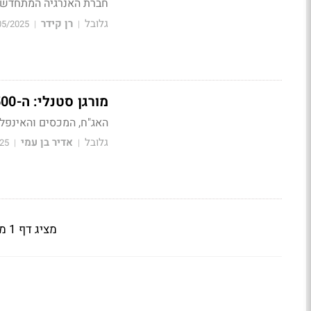
חברת האנרגיה המתחדשת 
גלובל
רן קידר
05/2025
|
|
מורגן סטנלי: ה-S&P 500 יגיע ל-6,500 נקודות עד אמצע 2026
האג"ח, המכסים והאינפלציה יעכבו את העל
גלובל
אדיר בן עמי
25
|
|
מציג דף 1 מתוך 13