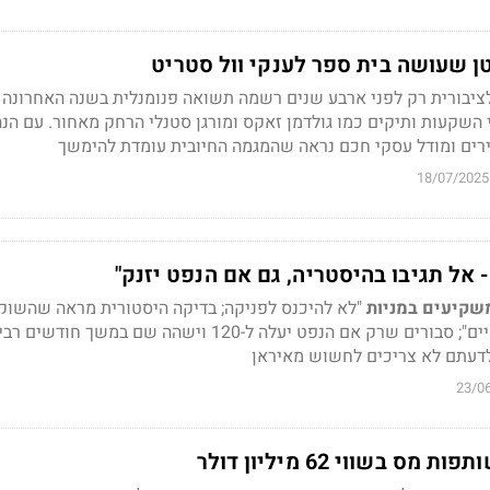
 שעושה בית ספר לענקי וול סטריט
לציבורית רק לפני ארבע שנים רשמה תשואה פנומנלית בשנה האחרונה
השקעות ותיקים כמו גולדמן זאקס ומורגן סטנלי הרחק מאחור. עם הנ
רים ומודל עסקי חכם נראה שהמגמה החיובית עומדת להימשך
18/07/2025
 אל תגיבו בהיסטריה, גם אם הנפט יזנק"
שקיעים במניות
"לא להיכנס לפניקה; בדיקה היסטורית מראה שהשוק 
אחרי אירועים גיאופוליטיים"; סבורים שרק אם הנפט יעלה ל-120 וישהה שם במשך
 לדעתם לא צריכים לחשוש מאיראן
23/0
 בשווי 62 מיליון דולר