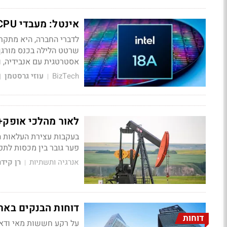
אינטל: מעבדי CPU חוזרים למרכז הבמה בעידן ה-AI
לדברי החברה, היא מתקר
שרטט הלילה בכנס מורגן
אסטרטגית עם אנבידיה, 
BizTech
עוזי גרסטמן
|
|
לאור מהלכי אופק+
בעקבות עצירת העלאות ה
פער גובר בין מכסות לתפ
אנרגיה ותשתיות
רן קידר
|
דוחות הבנקים בארה
דוחות
על רקע חששות מאי ודאות 