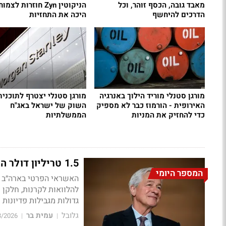
מאבד גובה, הכסף זוהר, וכל
הניקוטין Zyn חוזרות ל
הדרכים להיחשף
היכה את התחזיות
מורגן סטנלי מוריד הילוך באנרגיה
מורגן סטנלי יצטרף לתוכנית
האירופית - הורמוז כבר לא מספיק
השוק של ישראל באג"ח
כדי להחזיק את המניות
הממשלתיות
1.5 טריליון דולר היקף שוק האשראי הפרטי בארה"ב. האם הוא בסכנה?
המספר היומי
האשראי
הפרטי
בארה״ב
גדולות מגבילות פדיונות
גלובל
עמית בר
3/2026
|
|