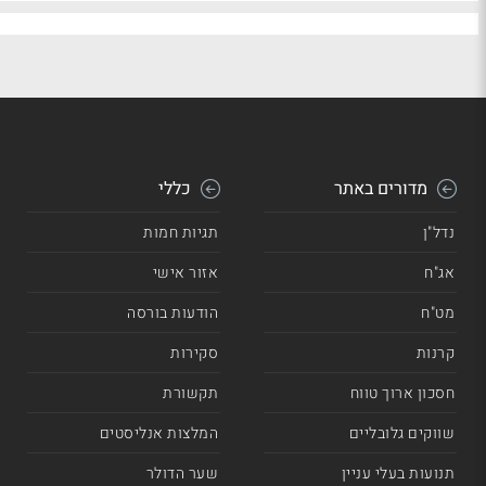
מדורים באתר
כללי
נדל"ן
תגיות חמות
אג"ח
אזור אישי
מט"ח
הודעות בורסה
קרנות
סקירות
חסכון ארוך טווח
תקשורת
שווקים גלובליים
המלצות אנליסטים
תנועות בעלי עניין
שער הדולר