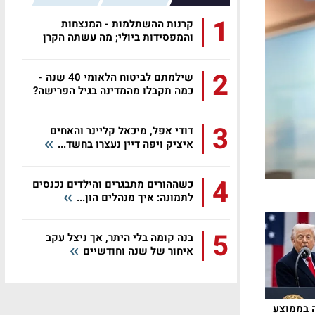
1
קרנות ההשתלמות - המנצחות
והמפסידות ביולי; מה עשתה הקרן
שלכם?
2
שילמתם לביטוח הלאומי 40 שנה -
כמה תקבלו מהמדינה בגיל הפרישה?
3
דודי אפל, מיכאל קליינר והאחים
איציק ויפה דיין נעצרו בחשד...
4
כשההורים מתבגרים והילדים נכנסים
לתמונה: איך מנהלים הון...
5
בנה קומה בלי היתר, אך ניצל עקב
איחור של שנה וחודשיים
: 22% עלייה בממוצע