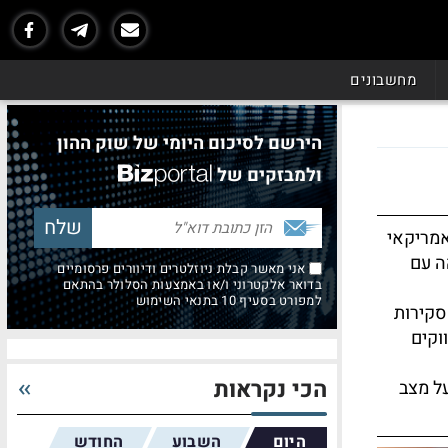
מחשבונים
הירשם לסיכום היומי של שוק ההון
ולמבזקים של
אמריקאי
ה עם
אני מאשר קבלת ניוזלטרים ודיוורים פרסומיים
בדואר אלקטרוני ו/או באמצעות הסלולר בהתאם
למפורט בסעיף 10 בתנאי השימוש
סקירות
וקים
הכי נקראות
על מצב
היום
השבוע
החודש