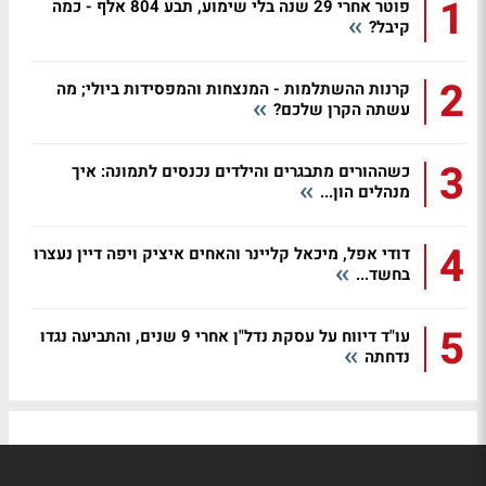
1
פוטר אחרי 29 שנה בלי שימוע, תבע 804 אלף - כמה
קיבל?
2
קרנות ההשתלמות - המנצחות והמפסידות ביולי; מה
עשתה הקרן שלכם?
3
כשההורים מתבגרים והילדים נכנסים לתמונה: איך
מנהלים הון...
4
דודי אפל, מיכאל קליינר והאחים איציק ויפה דיין נעצרו
בחשד...
5
עו"ד דיווח על עסקת נדל"ן אחרי 9 שנים, והתביעה נגדו
נדחתה