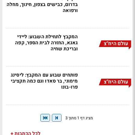
בדרום, כבישים בצפון, חינוך, מחלה
ורפואה
המקבץ לתחילת השבוע: ליידי
גאגא, החזרה לבית הספר, קפה
עולם היח"צ
ובריכת שחיה
פותחים שבוע עם המקבץ: ליסינג
מימוני, בר סאדו וגם כמה תקציבי
עולם היח"צ
פרו-בונו
מציג דף 1 מתוך 3
לכל הכתבות +