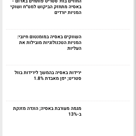
החוזים בוול סטריט פותחים באדום -
באסיה מתחזק הביקוש למט״ח ושוקי
המניות יורדים
השווקים באסיה במומנטום חיובי:
המניות הטכנולוגיות מובילות את
העליות
ירידות באסיה בהמשך לירידות בוול
סטריט; יפן מאבדת 1.8%
מגמה מעורבת באסיה; הונדה מזנקת
ב-13%