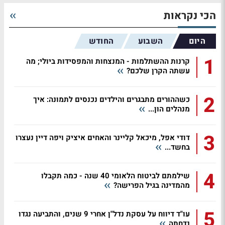
הכי נקראות
היום
השבוע
החודש
1
קרנות ההשתלמות - המנצחות והמפסידות ביולי; מה
עשתה הקרן שלכם?
2
כשההורים מתבגרים והילדים נכנסים לתמונה: איך
מנהלים הון...
3
דודי אפל, מיכאל קליינר והאחים איציק ויפה דיין נעצרו
בחשד...
4
שילמתם לביטוח הלאומי 40 שנה - כמה תקבלו
מהמדינה בגיל הפרישה?
5
עו"ד דיווח על עסקת נדל"ן אחרי 9 שנים, והתביעה נגדו
נדחתה