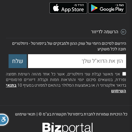
הרשמה לדיוור
הירשם לסיכום היומי של שוק ההון ולמבזקים של ביזפורטל - ניוזלטרים
חובה לכל משקיע
אני מאשר קבלת שני ניוזלטרים, אשר כל אחד מהווה רשימת תפוצה
נפרדת, בנושאים סיכום יומי והתראות חמות וקבלת דיוורים פרסומיים
בדואר אלקטרוני ו/ או באמצעות הסלולר בהתאם למפורט בסעיף 10
בתנאי
השימוש
כל הזכויות שמורות לחברת ביזפורטל תקשורת בע"מ ©
|
תנאי שימוש