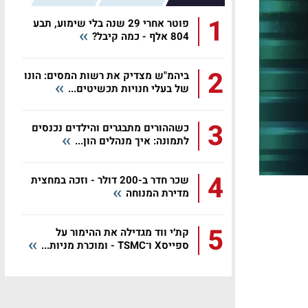
1
פוטר אחרי 29 שנה בלי שימוע, תבע
804 אלף - כמה קיבל?
2
ביהמ"ש מצדיק את רשות המסים: הונו
של בעלי חנויות תכשיטים...
3
כשההורים מתבגרים והילדים נכנסים
לתמונה: איך מנהלים הון...
4
שכר חדר ב-200 דולר - וזכה במחצית
מדירת המנוחה
5
קת׳י ווד מגדילה את ההימור על
ספייסX ו־TSMC - ומוכרת מניות...