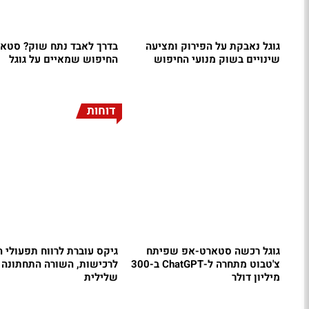
גוגל נאבקת על הפירוק ומציעה
בדרך לאבד נתח שוק? סטא
שינויים בשוק מנועי החיפוש
החיפוש שמאיים על גוגל
דוחות
גוגל רכשה סטארט-אפ שפיתח
גיקס עוברת לרווח תפעולי ה
צ'טבוט מתחרה ל-ChatGPT ב-300
לרכישות, השורה התחתונה ע
מיליון דולר
שלילית