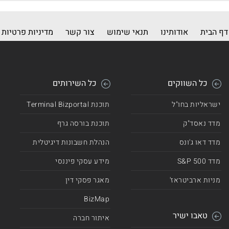
דף הבית
אודותינו
תנאי שימוש
צור קשר
מדיניות פרטיות
כל השווקים
כל השירותים
ישראליות בחו"ל
תוכנת Terminal Bizportal
מדד נאסד"ק
תוכנת בורסה גרף
מדד דאו ג'ונס
הנהלת חשבונות דיגיטלית
מדד 500 S&P
מידע עסקי פיננסי
מניות ארביטראז'
מאגר פסקי דין
BizMap
טאבו ישיר
איתור חברה