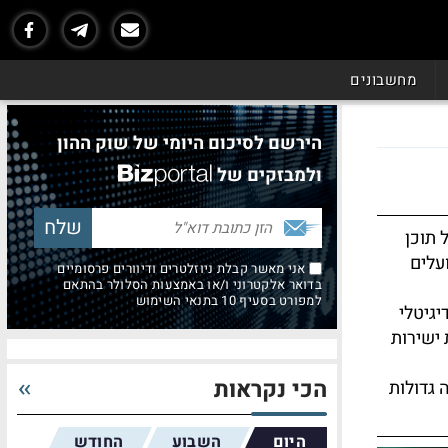
מחשבונים
הירשם לסיכום היומי של שוק ההון
ולמבזקים של
 תוכן
עלים
אני מאשר קבלת ניוזלטרים ודיוורים פרסומיים
בדואר אלקטרוני ו/או באמצעות הסלולר בהתאם
למפורט בסעיף 10 בתנאי השימוש
יגיטלי
ישירות
הכי נקראות
 גדולות
היום
השבוע
החודש