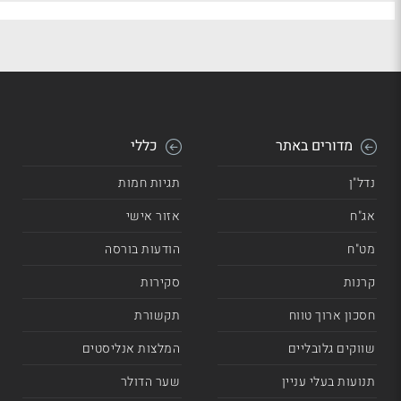
מדורים באתר
כללי
נדל"ן
תגיות חמות
אג"ח
אזור אישי
מט"ח
הודעות בורסה
קרנות
סקירות
חסכון ארוך טווח
תקשורת
שווקים גלובליים
המלצות אנליסטים
תנועות בעלי עניין
שער הדולר