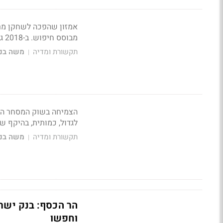
אמזון שהפכה לשחקן מרכ
מבוסס חיפוש. ב-2018 גולשים חיפשו יותר מוצרים באמזון מאשר בגוגל
תקשורת ומדיה
משה בני
|
הצמיחה בשוק המסחר המ
לגדול, כמותית, בהיקף של 22 מיליארד דולר ל-109 מיליארד דולר ב
תקשורת ומדיה
משה בני
|
הר הכסף: בנק ישר
וחפשו