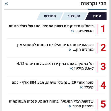
הכי נקראות
היום
השבוע
החודש
1
ביהמ"ש מצדיק את רשות המסים: הונו של בעלי חנויות
תכשיטים...
2
כשההורים מתבגרים והילדים נכנסים לתמונה: איך
מנהלים הון...
3
תל בנימין: באותו בניין ירדו ארבעה חדרים מ-4.12
ל-3.6 מיליון
4
פוטר אחרי 29 שנה בלי שימוע, תבע 804 אלף - כמה
קיבל?
5
שלושת רבדי הפנסיה: ביטוח לאומי, פנסיה תעסוקתית
וחיסכון פרטי