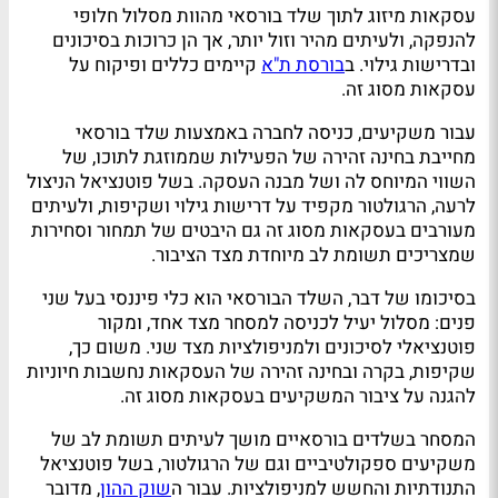
עסקאות מיזוג לתוך שלד בורסאי מהוות מסלול חלופי
להנפקה, ולעיתים מהיר וזול יותר, אך הן כרוכות בסיכונים
ובדרישות גילוי. ב
בורסת ת"א
קיימים כללים ופיקוח על
עסקאות מסוג זה.
עבור משקיעים, כניסה לחברה באמצעות שלד בורסאי
מחייבת בחינה זהירה של הפעילות שממוזגת לתוכו, של
השווי המיוחס לה ושל מבנה העסקה. בשל פוטנציאל הניצול
לרעה, הרגולטור מקפיד על דרישות גילוי ושקיפות, ולעיתים
מעורבים בעסקאות מסוג זה גם היבטים של תמחור וסחירות
שמצריכים תשומת לב מיוחדת מצד הציבור.
בסיכומו של דבר, השלד הבורסאי הוא כלי פיננסי בעל שני
פנים: מסלול יעיל לכניסה למסחר מצד אחד, ומקור
פוטנציאלי לסיכונים ולמניפולציות מצד שני. משום כך,
שקיפות, בקרה ובחינה זהירה של העסקאות נחשבות חיוניות
להגנה על ציבור המשקיעים בעסקאות מסוג זה.
המסחר בשלדים בורסאיים מושך לעיתים תשומת לב של
משקיעים ספקולטיביים וגם של הרגולטור, בשל פוטנציאל
התנודתיות והחשש למניפולציות. עבור ה
שוק ההון
, מדובר