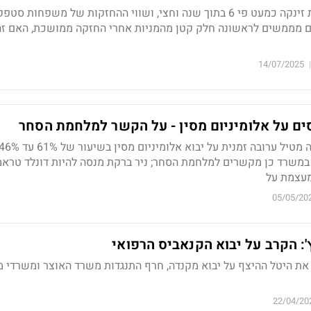
המניה של מיטב השקעות זינקה כמעט פי 6 בתוך שנה וחצי, ושווי ההחזקות של משפחות
ם מממשים לראשונה חלק קטן מהמניות אחרי החזקה ממושכת, האם זה
14/07/2025
|
ם על אלומיניום מסין - על הקשר למלחמת הסחר
; במשרד כן מקשרים למלחמת הסחר; ניר ברקת מנסה להיות דונלד טראמ
עצמת על
05/05/20
: הקרב על יבוא הקנאביס הרפואי
ת היטל ההיצף על יבוא מקנדה, חרף התנגדות משרד האוצר ומשרדי 
22/04/20