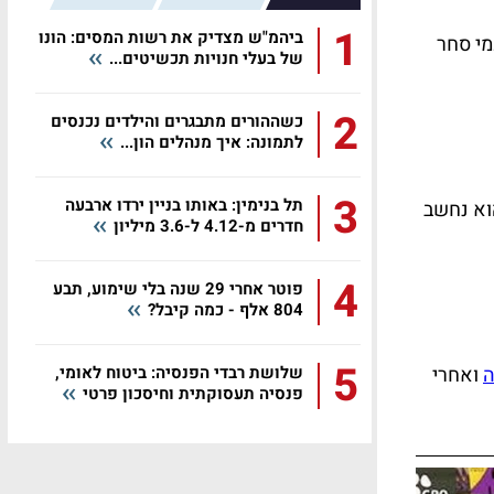
1
ביהמ"ש מצדיק את רשות המסים: הונו
מי סחר
של בעלי חנויות תכשיטים...
2
כשההורים מתבגרים והילדים נכנסים
לתמונה: איך מנהלים הון...
3
תל בנימין: באותו בניין ירדו ארבעה
הוא נחשב
חדרים מ-4.12 ל-3.6 מיליון
4
פוטר אחרי 29 שנה בלי שימוע, תבע
804 אלף - כמה קיבל?
5
ה
ואחרי
שלושת רבדי הפנסיה: ביטוח לאומי,
פנסיה תעסוקתית וחיסכון פרטי