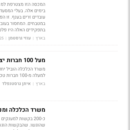
בימים אלה. בעלי המסעד
עובדים זרים בענף. זו ה
במטבחים. המחסור בעובד
בתפקידים האלה היו פלס
בארץ
עוזי גרסטמן
25
|
|
מעל 100 חברות יצאו במשלחת של משרד הכלכלה להודו
משרד הכלכלה הוביל יחד
למעלה מ-100 חברות טכנולוגיה ישראלית ויבואנים, במטרה לפתח את קשרי המסחר בין המדינות
בארץ
איתן גרסטנפלד
|
משרד הכלכלה ומנהלת תק