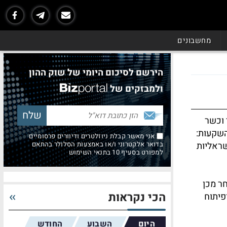
מחשבונים
הירשם לסיכום היומי של שוק ההון
ולמבזקים של
 וכשר
השקעות:
אני מאשר קבלת ניוזלטרים ודיוורים פרסומיים
שראליות
בדואר אלקטרוני ו/או באמצעות הסלולר בהתאם
למפורט בסעיף 10 בתנאי השימוש
חר מכן
הכי נקראות
פיתוח
היום
השבוע
החודש