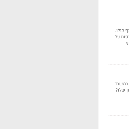
 בענף כולו.
פות על
י
 במשרד
ן שלו?