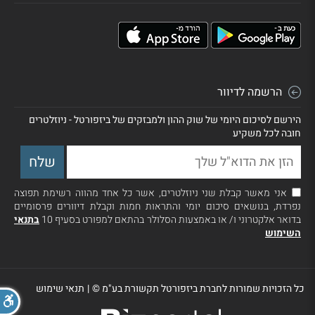
הרשמה לדיוור
הירשם לסיכום היומי של שוק ההון ולמבזקים של ביזפורטל - ניוזלטרים
חובה לכל משקיע
אני מאשר קבלת שני ניוזלטרים, אשר כל אחד מהווה רשימת תפוצה
נפרדת, בנושאים סיכום יומי והתראות חמות וקבלת דיוורים פרסומיים
בדואר אלקטרוני ו/ או באמצעות הסלולר בהתאם למפורט בסעיף 10
בתנאי
השימוש
כל הזכויות שמורות לחברת ביזפורטל תקשורת בע"מ ©
|
תנאי שימוש